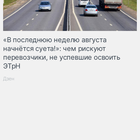
«В последнюю неделю августа
начнётся суета!»: чем рискуют
перевозчики, не успевшие освоить
ЭТрН
Дзен