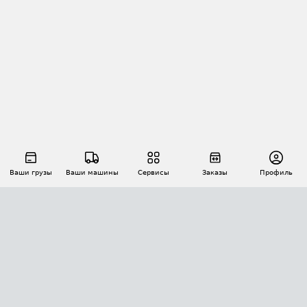
Ваши грузы
Ваши машины
Сервисы
Заказы
Профиль
АВТОМАТИЗАЦИЯ ПЕРЕВОЗОК
Площадки
Заказы
Торги
Тендеры
АТИ-Доки
GPS-мониторинг
АТИ Мессенджер
Цепочки грузов
API ATI.SU