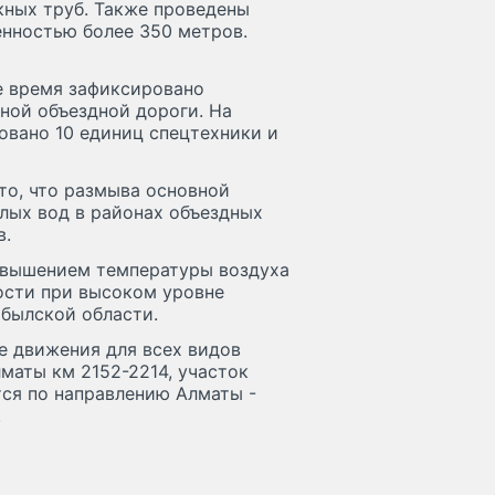
ных труб. Также проведены
енностью более 350 метров.
е время зафиксировано
ной объездной дороги. На
овано 10 единиц спецтехники и
то, что размыва основной
алых вод в районах объездных
в.
повышением температуры воздуха
ости при высоком уровне
былской области.
е движения для всех видов
маты км 2152-2214, участок
тся по направлению Алматы -
.