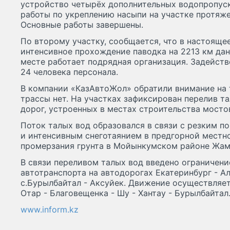
устройство четырёх дополнительных водопропуск
работы по укреплению насыпи на участке протяж
Основные работы завершены.
По второму участку, сообщается, что в настояще
интенсивное прохождение паводка на 2213 км дан
месте работает подрядная организация. Задейств
24 человека персонала.
В компании «КазАвтоЖол» обратили внимание на 
трассы нет. На участках зафиксирован перелив т
дорог, устроенных в местах строительства мосто
Поток талых вод образовался в связи с резким 
и интенсивным снеготаянием в предгорной местн
промерзания грунта в Мойынкумском районе Жам
В связи переливом талых вод введено ограничени
автотранспорта на автодорогах Екатеринбург - Ал
с.Бурылбайтал - Аксуйек. Движение осуществляе
Отар - Благовещенка - Шу - Хантау - Бурылбайтал
www.inform.kz