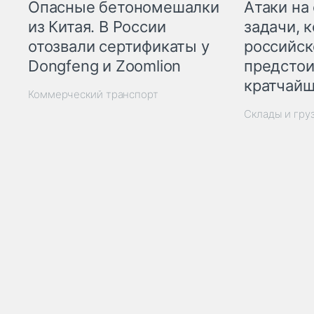
Опасные бетономешалки
Атаки на
из Китая. В России
задачи, 
отозвали сертификаты у
российск
Dongfeng и Zoomlion
предстои
кратчайш
Коммерческий транспорт
Склады и гру