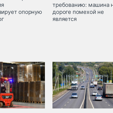
требованию: машина 
ия
дороге помехой не
зирует опорную
является
ог