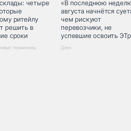
 склады: четыре
«В последнюю недел
которые
августа начнётся суета
ому ритейлу
чем рискуют
т решить в
перевозчики, не
ие сроки
успевшие освоить ЭТ
зовые терминалы
Дзен