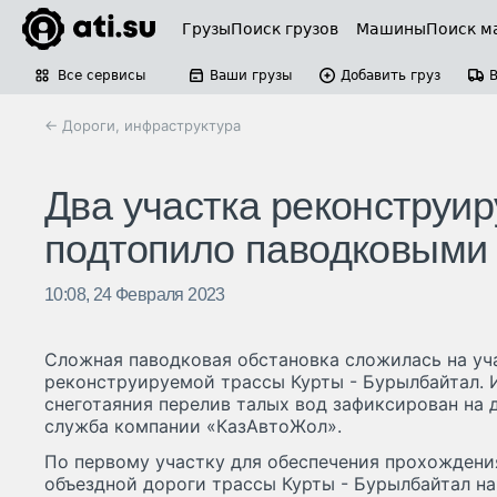
Грузы
Поиск грузов
Машины
Поиск м
Все сервисы
Ваши грузы
Добавить груз
← Дороги, инфраструктура
Два участка реконструир
подтопило паводковыми
10:08, 24 Февраля 2023
Сложная паводковая обстановка сложилась на уч
реконструируемой трассы Курты - Бурылбайтал. И
снеготаяния перелив талых вод зафиксирован на д
служба компании «КазАвтоЖол».
По первому участку для обеспечения прохождения
объездной дороги трассы Курты - Бурылбайтал на