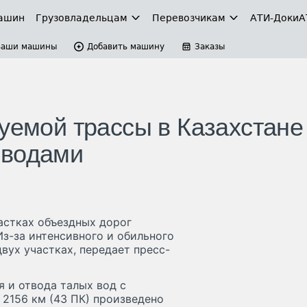
ашин
Грузовладельцам
Перевозчикам
АТИ-Доки
А
Ваши машины
Добавить машину
Заказы
уемой трассы в Казахстане
 водами
астках объездных дорог
з-за интенсивного и обильного
вух участках, передает пресс-
 и отвода талых вод с
 2156 км (43 ПК) произведено