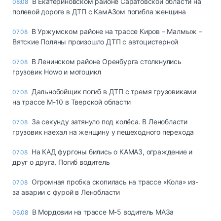
В Екатериновском районе Саратовской области на
08:08
полевой дороге в ДТП с КамАЗом погибла женщина
В Уржумском районе на трассе Киров – Малмыж –
07.08
Вятские Поляны произошло ДТП с автоцистерной
В Ленинском районе Оренбурга столкнулись
07.08
грузовик Howo и мотоцикл
Дальнобойщик погиб в ДТП с тремя грузовиками
07.08
на трассе М-10 в Тверской области
За секунду затянуло под колёса. В Ленобласти
07.08
грузовик наехал на женщину у пешеходного перехода
На КАД фургоны бились о КАМАЗ, ограждение и
07.08
друг о друга. Погиб водитель
Огромная пробка скопилась на трассе «Кола» из-
07.08
за аварии с фурой в Ленобласти
В Мордовии на трассе М-5 водитель МАЗа
06.08