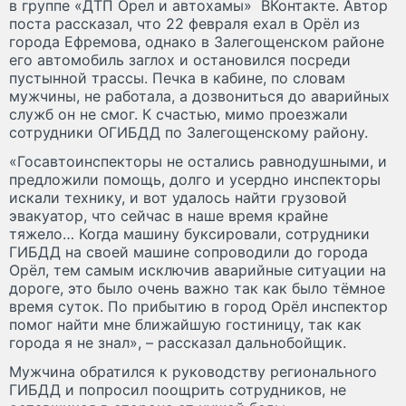
в группе «ДТП Орел и автохамы» ВКонтакте. Автор
поста рассказал, что 22 февраля ехал в Орёл из
города Ефремова, однако в Залегощенском районе
его автомобиль заглох и остановился посреди
пустынной трассы. Печка в кабине, по словам
мужчины, не работала, а дозвониться до аварийных
служб он не смог. К счастью, мимо проезжали
сотрудники ОГИБДД по Залегощенскому району.
«Госавтоинспекторы не остались равнодушными, и
предложили помощь, долго и усердно инспекторы
искали технику, и вот удалось найти грузовой
эвакуатор, что сейчас в наше время крайне
тяжело… Когда машину буксировали, сотрудники
ГИБДД на своей машине сопроводили до города
Орёл, тем самым исключив аварийные ситуации на
дороге, это было очень важно так как было тёмное
время суток. По прибытию в город Орёл инспектор
помог найти мне ближайшую гостиницу, так как
города я не знал», – рассказал дальнобойщик.
Мужчина обратился к руководству регионального
ГИБДД и попросил поощрить сотрудников, не