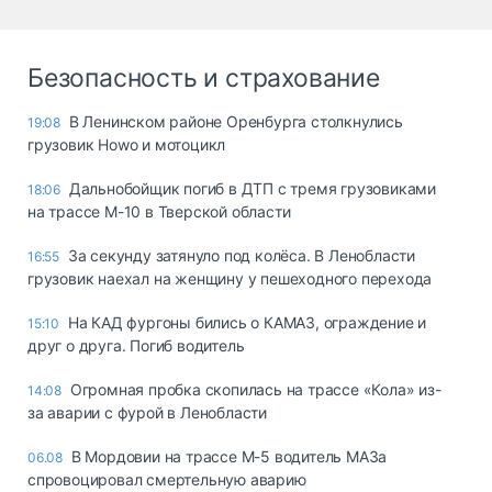
Безопасность и страхование
В Ленинском районе Оренбурга столкнулись
19:08
грузовик Howo и мотоцикл
Дальнобойщик погиб в ДТП с тремя грузовиками
18:06
на трассе М-10 в Тверской области
За секунду затянуло под колёса. В Ленобласти
16:55
грузовик наехал на женщину у пешеходного перехода
На КАД фургоны бились о КАМАЗ, ограждение и
15:10
друг о друга. Погиб водитель
Огромная пробка скопилась на трассе «Кола» из-
14:08
за аварии с фурой в Ленобласти
В Мордовии на трассе М-5 водитель МАЗа
06.08
спровоцировал смертельную аварию