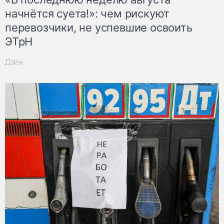
начнётся суета!»: чем рискуют
перевозчики, не успевшие освоить
ЭТрН
Дзен