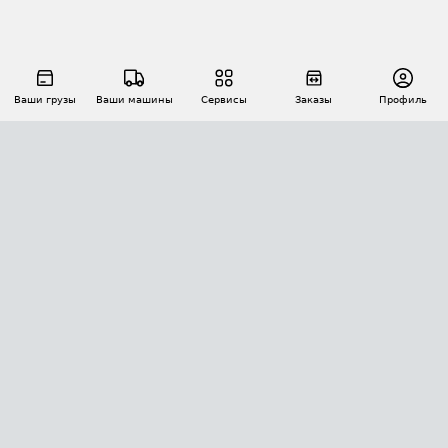
Ваши грузы
Ваши машины
Сервисы
Заказы
Профиль
АВТОМАТИЗАЦИЯ ПЕРЕВОЗОК
Площадки
Заказы
Торги
Тендеры
АТИ-Доки
GPS-мониторинг
АТИ Мессенджер
Цепочки грузов
API ATI.SU
ПОЛЕЗНОЕ
Расчет расстояний
БЕЗОПАСНОСТЬ
Академия ATI.SU
ATI.SU о безопасности
Звезды ATI.SU на вашем сайте
КОНТАКТЫ И ТАРИФЫ
Памятка по проверке контрагентов