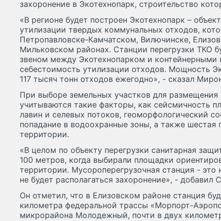
захоронение в Экотехнопарк, строительство котор
«В регионе будет построен Экотехнопарк – объек
утилизации твердых коммунальных отходов, кото
Петропавловске-Камчатском, Вилючинске, Елизо
Мильковском районах. Станции перегрузки ТКО 
звеном между Экотехнопарком и контейнерными 
себестоимость утилизации отходов. Мощность Эк
117 тысяч тонн отходов ежегодно», - сказал Миро
При выборе земельных участков для размещения 
учитываются такие факторы, как сейсмичность п
лавин и селевых потоков, геоморфологический сос
попадание в водоохранные зоны, а также шестая
территории.
«В целом по объекту перегрузки санитарная защи
100 метров, когда выбирали площадки ориентиро
территории. Мусороперегрузочная станция - это 
не будет располагаться захоронение», - добавил 
Он отметил, что в Елизовском районе станция буд
километра федеральной трассы «Морпорт-Аэропор
микрорайона Молодежный, почти в двух километр