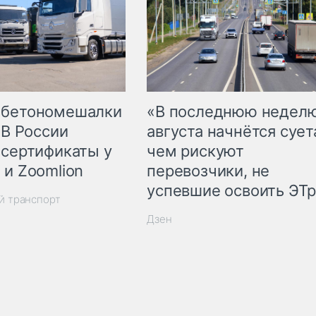
 бетономешалки
«В последнюю недел
 В России
августа начнётся суета
 сертификаты у
чем рискуют
 и Zoomlion
перевозчики, не
успевшие освоить ЭТ
й транспорт
Дзен