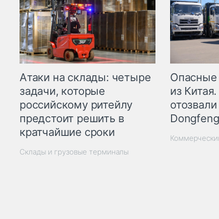
Опасные
Атаки на склады: четыре
из Китая.
задачи, которые
отозвали
российскому ритейлу
Dongfeng
предстоит решить в
кратчайшие сроки
Коммерчески
Склады и грузовые терминалы