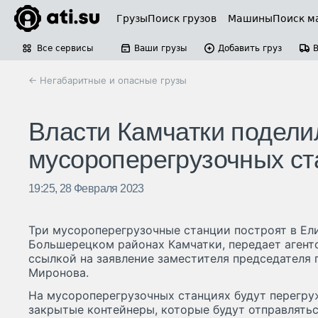
Грузы
Поиск грузов
Машины
Поиск м
Все сервисы
Ваши грузы
Добавить груз
← Негабаритные и опасные грузы
Власти Камчатки подели
мусороперегрузочных ст
19:25, 28 Февраля 2023
Три мусороперегрузочные станции построят в Ел
Большерецком районах Камчатки, передает аге
ссылкой на заявление заместителя председателя 
Миронова.
На мусороперегрузочных станциях будут перегру
закрытые контейнеры, которые будут отправлятьс