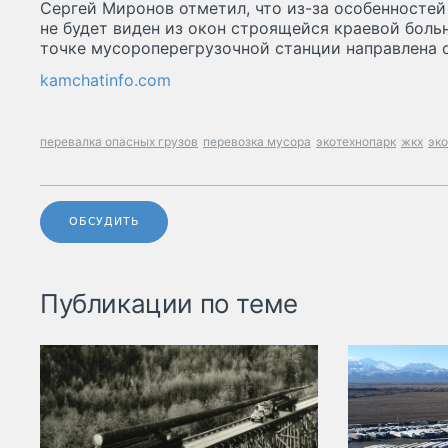
Сергей Миронов отметил, что из-за особенностей
не будет виден из окон строящейся краевой больн
точке мусороперегрузочной станции направлена
kamchatinfo.com
перевалка опасных грузов
перевозка мусора
экотехнопарк
жкх
эк
ОБСУДИТЬ
Публикации по теме