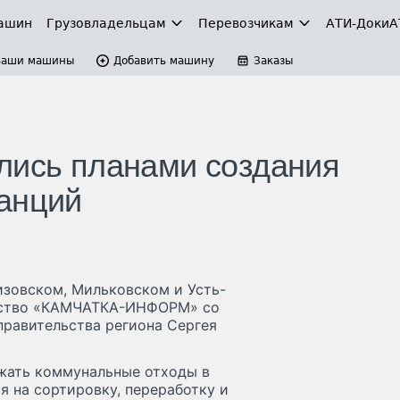
ашин
Грузовладельцам
Перевозчикам
АТИ-Доки
А
Ваши машины
Добавить машину
Заказы
лись планами создания
анций
изовском, Мильковском и Усть-
нтство «КАМЧАТКА-ИНФОРМ» со
правительства региона Сергея
жать коммунальные отходы в
я на сортировку, переработку и