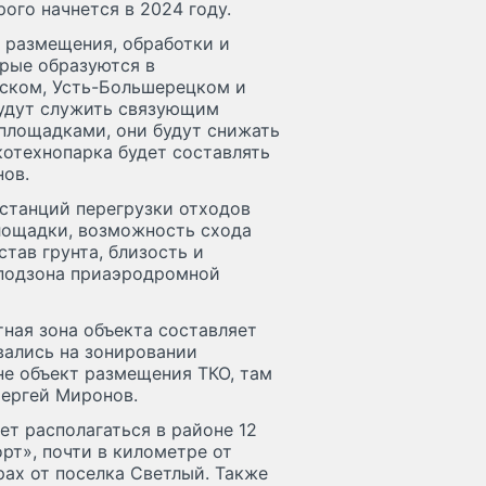
ого начнется в 2024 году.
т размещения, обработки и
рые образуются в
вском, Усть-Большерецком и
будут служить связующим
площадками, они будут снижать
отехнопарка будет составлять
нов.
станций перегрузки отходов
лощадки, возможность схода
тав грунта, близость и
 подзона приаэродромной
тная зона объекта составляет
вались на зонировании
не объект размещения ТКО, там
Сергей Миронов.
ет располагаться в районе 12
т», почти в километре от
ах от поселка Светлый. Также