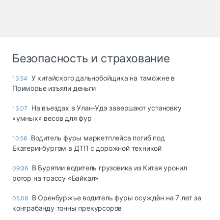
Безопасность и страхование
У китайского дальнобойщика на таможне в
13:54
Приморье изъяли деньги
Ha въeздax в Улaн-Удэ зaвepшaют ycтaнoвкy
13:07
«yмныx» вecoв для фyp
Водитель фуры маркетплейса погиб под
10:56
Екатеринбургом в ДТП с дорожной техникой
В Бурятии водитель грузовика из Китая уронил
09:36
ротор на трассу «Байкал»
В Оренбуржье водитель фуры осуждён на 7 лет за
05.08
контрабанду тонны прекурсоров