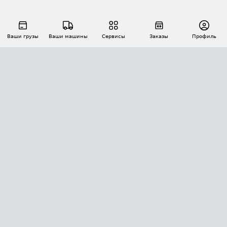
Ваши грузы
Ваши машины
Сервисы
Заказы
Профиль
АВТОМАТИЗАЦИЯ ПЕРЕВОЗОК
Площадки
Заказы
Торги
Тендеры
АТИ-Доки
GPS-мониторинг
АТИ Мессенджер
Цепочки грузов
API ATI.SU
ПОЛЕЗНОЕ
Расчет расстояний
БЕЗОПАСНОСТЬ
Академия ATI.SU
ATI.SU о безопасности
Звезды ATI.SU на вашем сайте
КОНТАКТЫ И ТАРИФЫ
Памятка по проверке контрагентов
Индекс ATI.SU FTL РФ
О системе ATI.SU
Светофор+