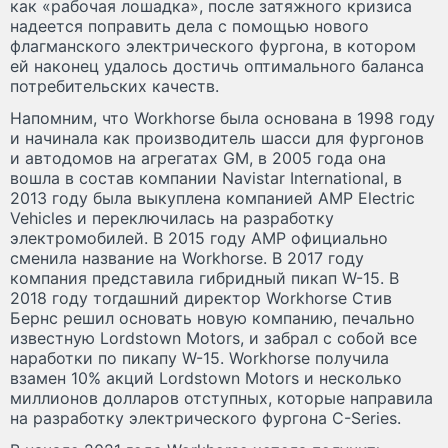
как «рабочая лошадка», после затяжного кризиса
надеется поправить дела с помощью нового
флагманского электрического фургона, в котором
ей наконец удалось достичь оптимального баланса
потребительских качеств.
Напомним, что Workhorse была основана в 1998 году
и начинала как производитель шасси для фургонов
и автодомов на агрегатах GM, в 2005 года она
вошла в состав компании Navistar International, в
2013 году была выкуплена компанией AMP Electric
Vehicles и переключилась на разработку
электромобилей. В 2015 году AMP официально
сменила название на Workhorse. В 2017 году
компания представила гибридный пикап W-15. В
2018 году тогдашний директор Workhorse Стив
Бернс решил основать новую компанию, печально
известную Lordstown Motors, и забрал с собой все
наработки по пикапу W-15. Workhorse получила
взамен 10% акций Lordstown Motors и несколько
миллионов долларов отступных, которые направила
на разработку электрического фургона C-Series.