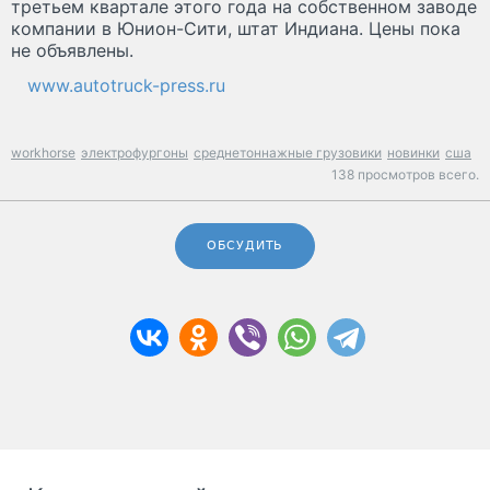
третьем квартале этого года на собственном заводе
компании в Юнион-Сити, штат Индиана. Цены пока
не объявлены.
www.autotruck-press.ru
workhorse
электрофургоны
среднетоннажные грузовики
новинки
сша
138 просмотров всего.
ОБСУДИТЬ