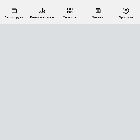
Ваши грузы
Ваши машины
Сервисы
Заказы
Профиль
АВТОМАТИЗАЦИЯ ПЕРЕВОЗОК
Площадки
Заказы
Торги
Тендеры
АТИ-Доки
GPS-мониторинг
АТИ Мессенджер
Цепочки грузов
API ATI.SU
ПОЛЕЗНОЕ
Расчет расстояний
БЕЗОПАСНОСТЬ
Академия ATI.SU
ATI.SU о безопасности
Звезды ATI.SU на вашем сайте
КОНТАКТЫ И ТАРИФЫ
Памятка по проверке контрагентов
Индекс ATI.SU FTL РФ
О системе ATI.SU
Светофор+
Средние ставки
ИНФОРМАЦИЯ
Контактная информация