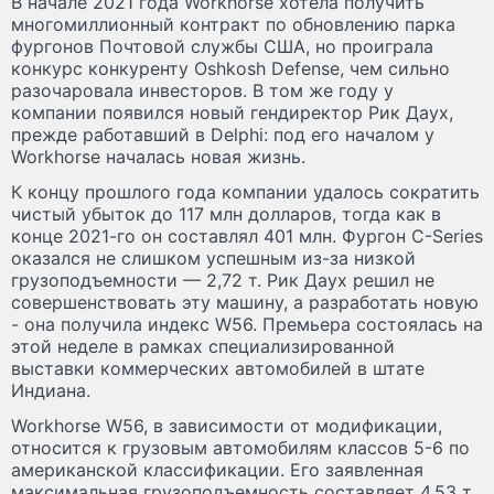
В начале 2021 года Workhorse хотела получить
многомиллионный контракт по обновлению парка
фургонов Почтовой службы США, но проиграла
конкурс конкуренту Oshkosh Defense, чем сильно
разочаровала инвесторов. В том же году у
компании появился новый гендиректор Рик Даух,
прежде работавший в Delphi: под его началом у
Workhorse началась новая жизнь.
К концу прошлого года компании удалось сократить
чистый убыток до 117 млн долларов, тогда как в
конце 2021-го он составлял 401 млн. Фургон C-Series
оказался не слишком успешным из-за низкой
грузоподъемности — 2,72 т. Рик Даух решил не
совершенствовать эту машину, а разработать новую
- она получила индекс W56. Премьера состоялась на
этой неделе в рамках специализированной
выставки коммерческих автомобилей в штате
Индиана.
Workhorse W56, в зависимости от модификации,
относится к грузовым автомобилям классов 5-6 по
американской классификации. Его заявленная
максимальная грузоподъемность составляет 4,53 т,