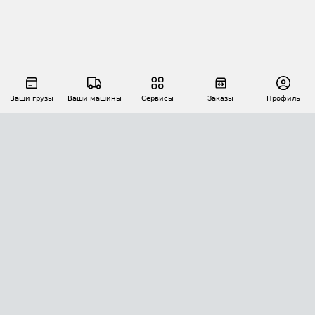
Ваши грузы
Ваши машины
Сервисы
Заказы
Профиль
АВТОМАТИЗАЦИЯ ПЕРЕВОЗОК
Площадки
Заказы
Торги
Тендеры
АТИ-Доки
GPS-мониторинг
АТИ Мессенджер
Цепочки грузов
API ATI.SU
ПОЛЕЗНОЕ
Расчет расстояний
БЕЗОПАСНОСТЬ
Академия ATI.SU