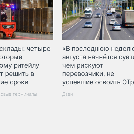
 склады: четыре
«В последнюю недел
которые
августа начнётся суета
ому ритейлу
чем рискуют
т решить в
перевозчики, не
ие сроки
успевшие освоить ЭТ
зовые терминалы
Дзен