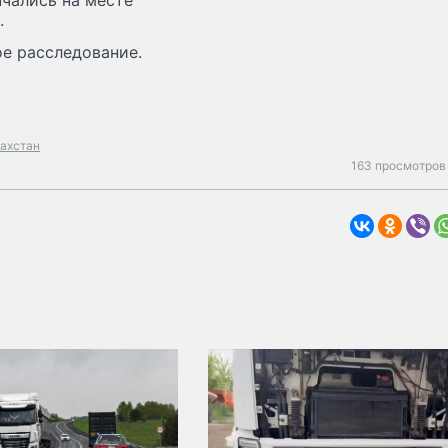
нчались на месте
.
ое расследование.
захстан
163 просмотров 