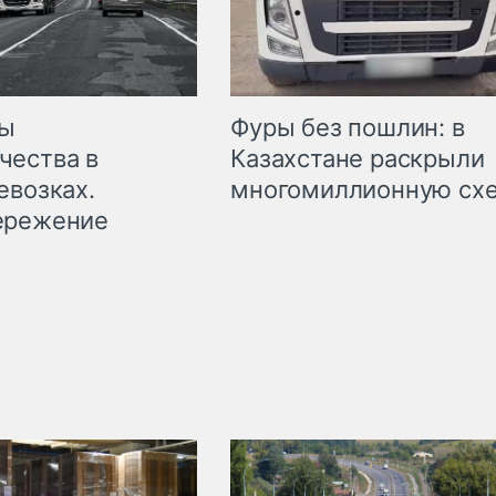
мы
Фуры без пошлин: в
чества в
Казахстане раскрыли
евозках.
многомиллионную сх
ережение