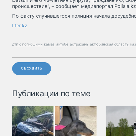
Datsun и его 49-летняя супруга, граждане РФ, ско
происшествия", – сообщает медиапортал Рolisia.kz
По факту случившегося полиция начала досудебн
liter.kz
дтп с погибшими
камаз
актобе
астрахань
актюбинская область
ка
ОБСУДИТЬ
Публикации по теме