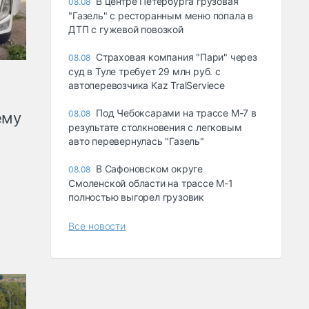
В центре Петербурга грузовая
08.08
"Газель" с ресторанным меню попала в
ДТП с гужевой повозкой
Страховая компания "Пари" через
08.08
суд в Туле требует 29 млн руб. с
автоперевозчика Kaz TralServiece
Под Чебоксарами на трассе М-7 в
08.08
ему
результате столкновения с легковым
авто перевернулась "Газель"
В Сафоновском округе
08.08
Смоленской области на трассе М-1
полностью выгорел грузовик
Все новости