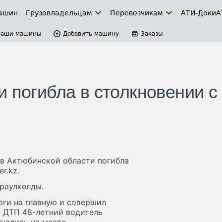
ашин
Грузовладельцам
Перевозчикам
АТИ-Доки
А
Ваши машины
Добавить машину
Заказы
 погибла в столкновении с
 в Актюбинской области погибла
r.kz.
араулкелды.
оги на главную и совершил
е ДТП 48-летний водитель