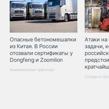
Опасные бетономешалки
Атаки на
из Китая. В России
задачи, 
отозвали сертификаты у
российск
Dongfeng и Zoomlion
предстои
кратчайш
Коммерческий транспорт
Склады и гру