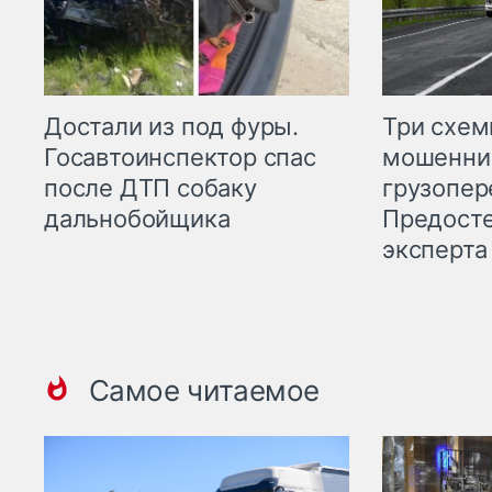
Три схе
Достали из под фуры.
мошенни
Госавтоинспектор спас
грузопер
после ДТП собаку
Предост
дальнобойщика
эксперта
Самое читаемое