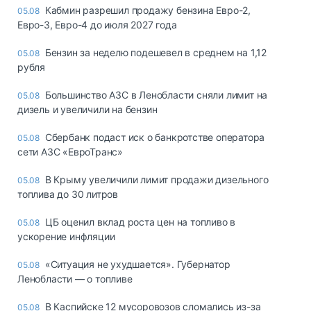
Кабмин разрешил продажу бензина Евро-2,
05.08
Евро-3, Евро-4 до июля 2027 года
Бензин за неделю подешевел в среднем на 1,12
05.08
рубля
Большинство АЗС в Ленобласти сняли лимит на
05.08
дизель и увеличили на бензин
Сбербанк подаст иск о банкротстве оператора
05.08
сети АЗС «ЕвроТранс»
В Крыму увеличили лимит продажи дизельного
05.08
топлива до 30 литров
ЦБ оценил вклад роста цен на топливо в
05.08
ускорение инфляции
«Ситуация не ухудшается». Губернатор
05.08
Ленобласти — о топливе
В Каспийске 12 мусоровозов сломались из-за
05.08