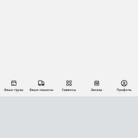
Ваши грузы
Ваши машины
Сервисы
Заказы
Профиль
АВТОМАТИЗАЦИЯ ПЕРЕВОЗОК
Площадки
Заказы
Торги
Тендеры
АТИ-Доки