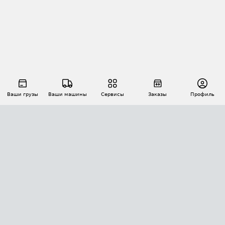
Ваши грузы
Ваши машины
Сервисы
Заказы
Профиль
АВТОМАТИЗАЦИЯ ПЕРЕВОЗОК
Площадки
Заказы
Торги
Тендеры
АТИ-Доки
GPS-мониторинг
АТИ Мессенджер
Цепочки грузов
API ATI.SU
ПОЛЕЗНОЕ