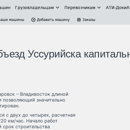
ашин
Грузовладельцам
Перевозчикам
АТИ-Доки
А
Ваши машины
Добавить машину
Заказы
бъезд Уссурийска капиталь
аровск – Владивосток длиной
и позволяющий значительно
тирован.
я с двух до четырех, расчетная
20 км/час. Начало работ
й срок строительства