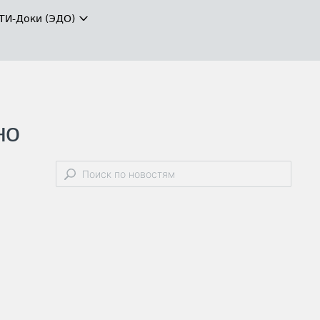
ТИ-Доки (ЭДО)
но