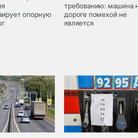
требованию: машина 
ия
дороге помехой не
зирует опорную
является
ог