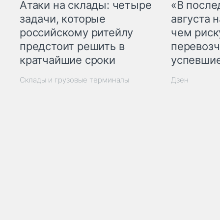
Атаки на склады: четыре
«В посл
задачи, которые
августа н
российскому ритейлу
чем рис
предстоит решить в
перевозч
кратчайшие сроки
успевшие
Склады и грузовые терминалы
Дзен