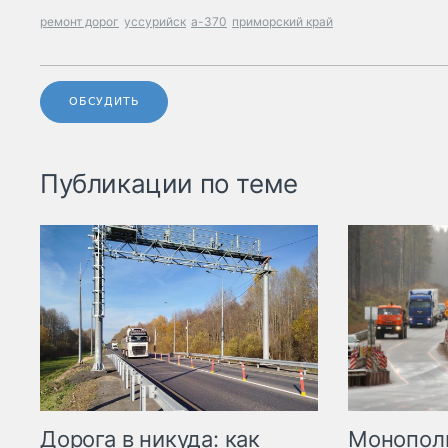
ремонт дорог
уссурийск
а-370
приморский край
ОБСУДИТЬ
Публикации по теме
Дорога в никуда: как
Монополи