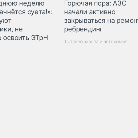
Горючая пора: АЗС
еднюю неделю
начали активно
ачнётся суета!»:
закрываться на ремон
куют
ребрендинг
ики, не
 освоить ЭТрН
Топливо, масла и автохимия