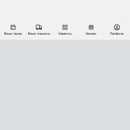
Ваши грузы
Ваши машины
Сервисы
Заказы
Профиль
АВТОМАТИЗАЦИЯ ПЕРЕВОЗОК
Площадки
Заказы
Торги
Тендеры
АТИ-Доки
GPS-мониторинг
АТИ Мессенджер
Цепочки грузов
API ATI.SU
ПОЛЕЗНОЕ
Расчет расстояний
БЕЗОПАСНОСТЬ
Академия ATI.SU
ATI.SU о безопасности
Звезды ATI.SU на вашем сайте
КОНТАКТЫ И ТАРИФЫ