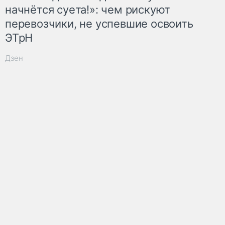
начнётся суета!»: чем рискуют
перевозчики, не успевшие освоить
ЭТрН
Дзен