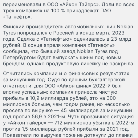
переименовали в ООО «Айкон Тайерс». Доли во всех
трех компаниях на 100 % принадлежат ПАО
«Татнефть».
Финский производитель автомобильных шин Nokian
Tyres попрощался с Россией в конце марта 2023
года. Сделка с «Татнефтью» оценивалась в 23 млрд
рублей. В конце апреля компания «Татнефть»
сообщила, что бывший завод Nokian Tyres под
Петербургом будет выпускать шины под новым
брендом, однако продуктовую линейку не раскрыла.
Отчитались компании и о финансовых результатах
за минувший год. Судя по данным бухгалтерской
отчетности, для ООО «Айкон шина» 2022-й был
вполне успешным: компания принесла чистую
прибыль в 10,9 миллиарда рублей, это на 300
миллионов больше, чем годом ранее, но несколько
просела по выручке — 45 миллиардов за минувший
год против 56,9 в 2021-м. Чуть прозаичнее ситуация
у «Айкон тайерс» — 712 миллионов убытка в 2022-м
против 1,5 миллиарда рублей прибыли за 2021 год.
Показатели по выручке тоже не дотянули до планки