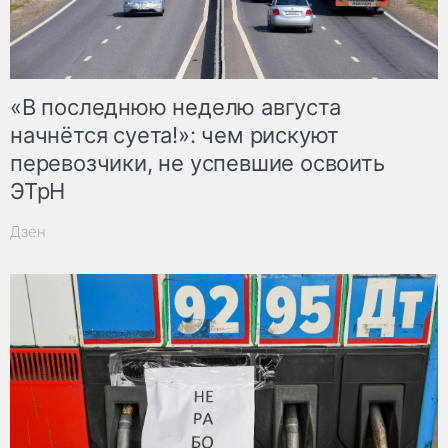
«В последнюю неделю августа
начнётся суета!»: чем рискуют
перевозчики, не успевшие освоить
ЭТрН
Дзен