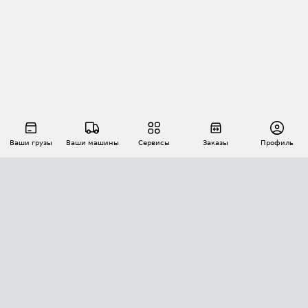
Ваши грузы
Ваши машины
Сервисы
Заказы
Профиль
АВТОМАТИЗАЦИЯ ПЕРЕВОЗОК
Площадки
Заказы
Торги
Тендеры
АТИ-Доки
GPS-мониторинг
АТИ Мессенджер
Цепочки грузов
API ATI.SU
ПОЛЕЗНОЕ