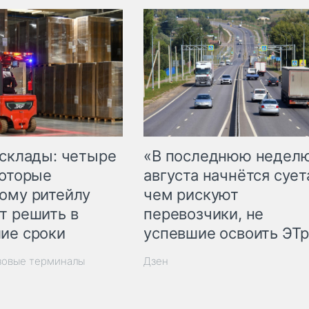
 склады: четыре
«В последнюю недел
которые
августа начнётся суета
ому ритейлу
чем рискуют
т решить в
перевозчики, не
ие сроки
успевшие освоить ЭТ
зовые терминалы
Дзен