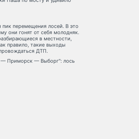
ки Паша по мосту и удивило
я пик перемещения лосей. В это
му они гонят от себя молодняк.
разбирающиеся в местности,
Как правило, такие выходы
опровождаться ДТП.
к — Приморск — Выборг": лось