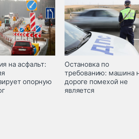
Остановка по
я на асфальт:
требованию: машина 
ия
дороге помехой не
зирует опорную
является
ог