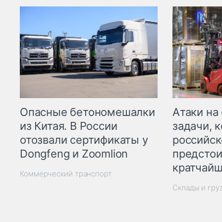
Опасные бетономешалки
Атаки на
из Китая. В России
задачи, 
отозвали сертификаты у
российск
Dongfeng и Zoomlion
предстои
кратчайш
Коммерческий транспорт
Склады и гру