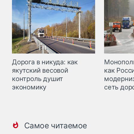
Дорога в никуда: как
Монополи
якутский весовой
как Росс
контроль душит
модерни
экономику
сеть дор
Самое читаемое