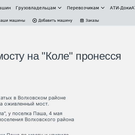
ашин
Грузовладельцам
Перевозчикам
АТИ-Доки
А
Ваши машины
Добавить машину
Заказы
осту на "Коле" пронесся
хатых в Волховском районе
а оживленный мост.
а", у поселка Паша, 4 мая
поселения Волховского района