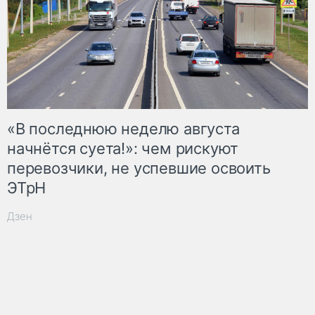
«В последнюю неделю августа
начнётся суета!»: чем рискуют
перевозчики, не успевшие освоить
ЭТрН
Дзен