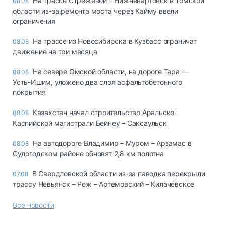
На трассе Стрежевой – Нижневартовск в Томской
08.08
области из-за ремонта моста через Кайму ввели
ограничения
На трассе из Новосибирска в Кузбасс ограничат
08.08
движение на три месяца
На севере Омской области, на дороге Тара —
08.08
Усть-Ишим, уложено два слоя асфальтобетонного
покрытия
Казахстан начал строительство Аральско-
08.08
Каспийской магистрали Бейнеу – Саксаульск
На автодороге Владимир – Муром – Арзамас в
08.08
Судогодском районе обновят 2,8 км полотна
В Свердловской области из-за паводка перекрыли
07.08
трассу Невьянск – Реж – Артемовский – Килачевское
Все новости