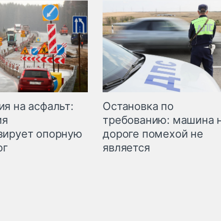
Остановка по
я на асфальт:
требованию: машина 
ия
дороге помехой не
зирует опорную
является
ог