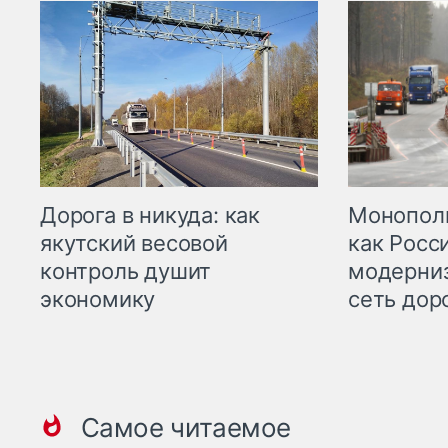
Дорога в никуда: как
Монополи
якутский весовой
как Росс
контроль душит
модерни
экономику
сеть дор
Самое читаемое