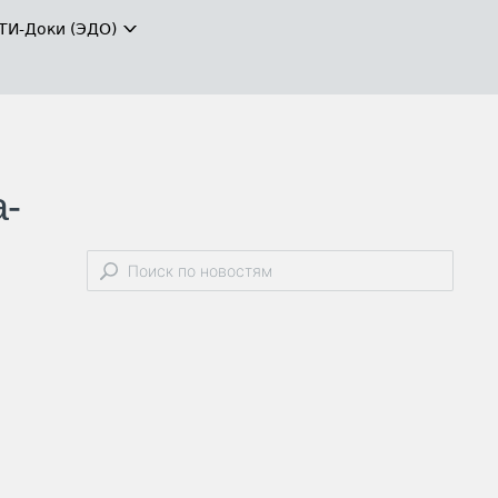
ТИ-Доки (ЭДО)
а-