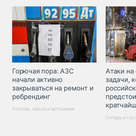
Горючая пора: АЗС
Атаки на
начали активно
задачи, 
закрываться на ремонт и
российск
ребрендинг
предстои
кратчайш
Топливо, масла и автохимия
Склады и гру