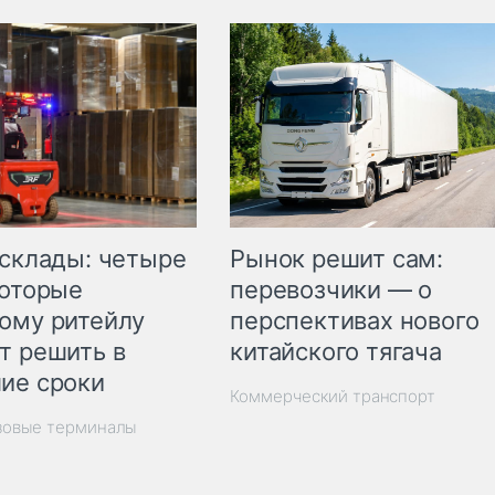
Рынок решит сам:
 склады: четыре
перевозчики — о
которые
перспективах нового
ому ритейлу
китайского тягача
т решить в
ие сроки
Коммерческий транспорт
зовые терминалы