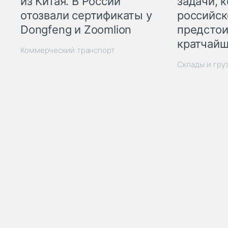
из Китая. В России
задачи, 
отозвали сертификаты у
российск
Dongfeng и Zoomlion
предстои
кратчайш
Коммерческий транспорт
Склады и гру