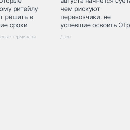
которые
августа начнётся суета
ому ритейлу
чем рискуют
т решить в
перевозчики, не
ие сроки
успевшие освоить ЭТ
зовые терминалы
Дзен