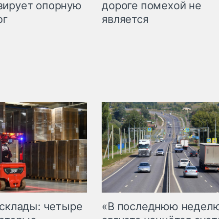
дороге помехой не
зирует опорную
является
ог
 склады: четыре
«В последнюю недел