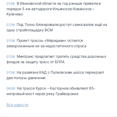
В Ивановской области на год раньше привели в
07.08
порядок 5 км автодороги Ильинское-Хованское –
Кулачево
Под Тосно блокировали доступ самосвалов ещё на
07.08
одну стройплощадку ВСМ
Проект трассы «Меридиан» остается
07.08
замороженным из-за недостаточного спроса
Минтранс предлагает тратить средства дорожных
07.08
фондов на защиту трасс от БПЛА
На развязке КАД с Пулковским шоссе перекроют
07.08
две полосы движения
На трассе Курск – Касторное обновляют 65-
06.08
метровый мост через реку Грайворонка
Все новости