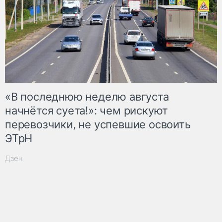
«В последнюю неделю августа
начнётся суета!»: чем рискуют
перевозчики, не успевшие освоить
ЭТрН
Дзен