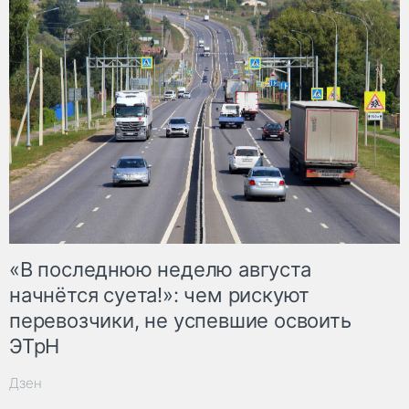
«В последнюю неделю августа
начнётся суета!»: чем рискуют
перевозчики, не успевшие освоить
ЭТрН
Дзен