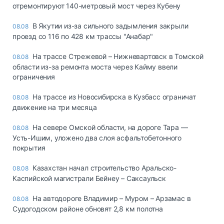
отремонтируют 140-метровый мост через Кубену
В Якутии из-за сильного задымления закрыли
08.08
проезд со 116 по 428 км трассы "Анабар"
На трассе Стрежевой – Нижневартовск в Томской
08.08
области из-за ремонта моста через Кайму ввели
ограничения
На трассе из Новосибирска в Кузбасс ограничат
08.08
движение на три месяца
На севере Омской области, на дороге Тара —
08.08
Усть-Ишим, уложено два слоя асфальтобетонного
покрытия
Казахстан начал строительство Аральско-
08.08
Каспийской магистрали Бейнеу – Саксаульск
На автодороге Владимир – Муром – Арзамас в
08.08
Судогодском районе обновят 2,8 км полотна