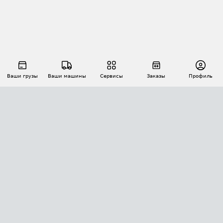
Ваши грузы
Ваши машины
Сервисы
Заказы
Профиль
АВТОМАТИЗАЦИЯ ПЕРЕВОЗОК
Площадки
Заказы
Торги
Тендеры
АТИ-Доки
GPS-мониторинг
АТИ Мессенджер
Цепочки грузов
API ATI.SU
ПОЛЕЗНОЕ
Расчет расстояний
БЕЗОПАСНОСТЬ
Академия ATI.SU