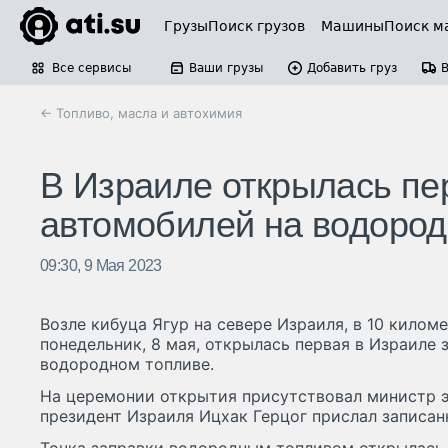
Грузы
Поиск грузов
Машины
Поиск м
Все сервисы
Ваши грузы
Добавить груз
← Топливо, масла и автохимия
В Израиле открылась пе
автомобилей на водород
09:30, 9 Мая 2023
Возле кибуца Ягур на севере Израиля, в 10 килом
понедельник, 8 мая, открылась первая в Израиле 
водородном топливе.
На церемонии открытия присутствовал министр э
президент Израиля Ицхак Герцог прислал записа