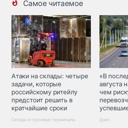
Самое читаемое
Атаки на склады: четыре
«В посл
задачи, которые
августа н
российскому ритейлу
чем рис
предстоит решить в
перевозч
кратчайшие сроки
успевшие
Склады и грузовые терминалы
Дзен