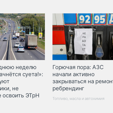
Горючая пора: АЗС
еднюю неделю
начали активно
ачнётся суета!»:
закрываться на ремон
куют
ребрендинг
ики, не
 освоить ЭТрН
Топливо, масла и автохимия