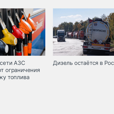
сети АЗС
Дизель остаётся в Ро
т ограничения
жу топлива