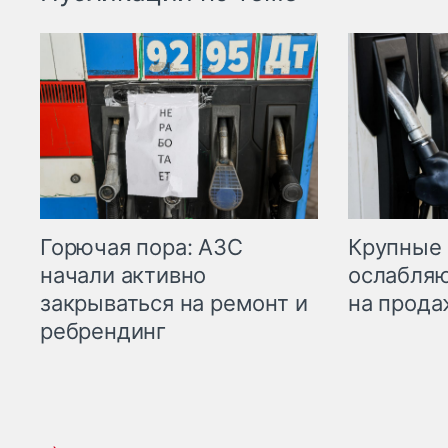
Горючая пора: АЗС
Крупные 
начали активно
ослабляю
закрываться на ремонт и
на прода
ребрендинг