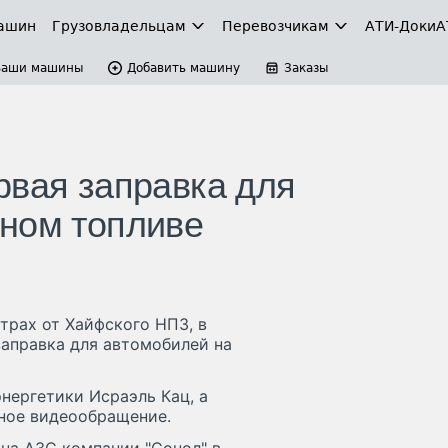
ашин
Грузовладельцам
Перевозчикам
АТИ-Доки
А
Ваши машины
Добавить машину
Заказы
рвая заправка для
ном топливе
етрах от Хайфского НПЗ, в
заправка для автомобилей на
нергетики Исраэль Кац, а
нное видеообращение.