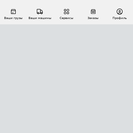
Ваши грузы
Ваши машины
Сервисы
Заказы
Профиль
АВТОМАТИЗАЦИЯ ПЕРЕВОЗОК
Площадки
Заказы
Торги
Тендеры
АТИ-Доки
GPS-мониторинг
АТИ Мессенджер
Цепочки грузов
API ATI.SU
ПОЛЕЗНОЕ
Расчет расстояний
БЕЗОПАСНОСТЬ
Академия ATI.SU
ATI.SU о безопасности
Звезды ATI.SU на вашем сайте
КОНТАКТЫ И ТАРИФЫ
Памятка по проверке контрагентов
Индекс ATI.SU FTL РФ
О системе ATI.SU
Светофор+
Средние ставки
ИНФОРМАЦИЯ