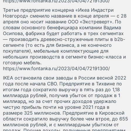
https://www.fontanka.ru/2023/04/04/72191300/
Третье предприятие концерна «Икеа Индастри
Новгород» сменило название в конце апреля — с 28
апреля оно носит название ООО «Экстреверт». По
словам основного бенефициара компании Вадима
Осипова, фабрика будет работать в трех сегментах
— производить древесно-стружечные плиты в b2b-
сегменте (то есть для бизнеса, а не конечного
покупателя), мебельные комплектующие для
небольших производств в сегменте бизнес-класса и
готовую мебель.
https://www.fontanka.ru/2023/04/04/72191300/
IKEA остановила свои заводы в России весной 2022
года после начала СВО. Предприятие в Тихвине по
итогам года сократило выручку в пять раз до 1,18
миллиарда рублей, получив убыток от продаж в 1
миллиард, но за счет прочих доходов удержало
чистую прибыль почти на уровне 2021 года в
размере 325 миллионов. Предприятие в Кировской
области сократило выручку более чем втрое, до 655
миллионов рублей, и с миллиардным убытком от
продаж. Прочие доходы, полученные предприятием