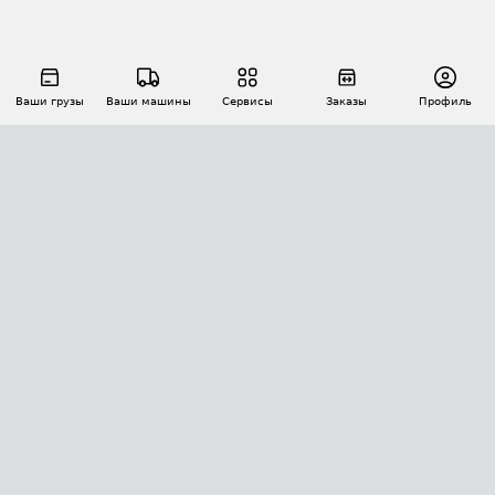
Ваши грузы
Ваши машины
Сервисы
Заказы
Профиль
АВТОМАТИЗАЦИЯ ПЕРЕВОЗОК
Площадки
Заказы
Торги
Тендеры
АТИ-Доки
GPS-мониторинг
АТИ Мессенджер
Цепочки грузов
API ATI.SU
ПОЛЕЗНОЕ
Расчет расстояний
БЕЗОПАСНОСТЬ
Академия ATI.SU
ATI.SU о безопасности
Звезды ATI.SU на вашем сайте
КОНТАКТЫ И ТАРИФЫ
Памятка по проверке контрагентов
Индекс ATI.SU FTL РФ