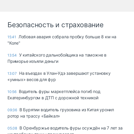
Безопасность и страхование
Лобовая авария собрала пробку больше 8 км на
15:41
"Коле"
У китайского дальнобойщика на таможне в
13:54
Приморье изъяли деньги
Ha въeздax в Улaн-Удэ зaвepшaют ycтaнoвкy
13:07
«yмныx» вecoв для фyp
Водитель фуры маркетплейса погиб под
10:56
Екатеринбургом в ДТП с дорожной техникой
В Бурятии водитель грузовика из Китая уронил
09:36
ротор на трассу «Байкал»
В Оренбуржье водитель фуры осуждён на 7 лет за
05.08