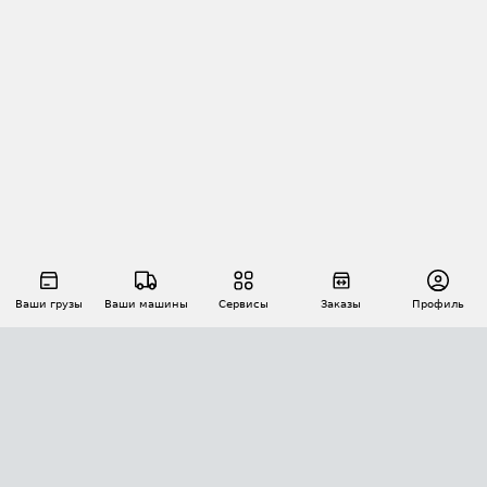
Ваши грузы
Ваши машины
Сервисы
Заказы
Профиль
АВТОМАТИЗАЦИЯ ПЕРЕВОЗОК
Площадки
Заказы
Торги
Тендеры
АТИ-Доки