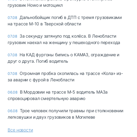
грузовик Howo и мотоцикл
Дальнобойщик погиб в ДТП с тремя грузовиками
07.08
на трассе М-10 в Тверской области
За секунду затянуло под колёса. В Ленобласти
07.08
грузовик наехал на женщину у пешеходного перехода
На КАД фургоны бились о КАМАЗ, ограждение и
07.08
друг о друга. Погиб водитель
Огромная пробка скопилась на трассе «Кола» из-
07.08
за аварии с фурой в Ленобласти
В Мордовии на трассе М-5 водитель МАЗа
06.08
спровоцировал смертельную аварию
Трое человек получили травмы при столкновении
06.08
легковушки и двух грузовиков в Могилеве
Все новости