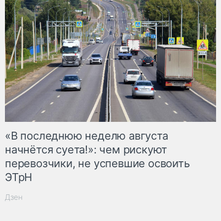
«В последнюю неделю августа
начнётся суета!»: чем рискуют
перевозчики, не успевшие освоить
ЭТрН
Дзен