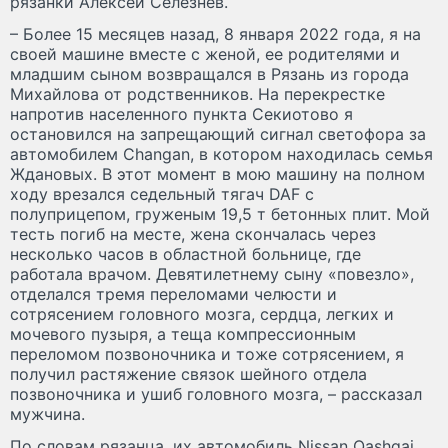
рязанки Алексей Селезнев.
– Более 15 месяцев назад, 8 января 2022 года, я на
своей машине вместе с женой, ее родителями и
младшим сыном возвращался в Рязань из города
Михайлова от родственников. На перекрестке
напротив населенного пункта Секиотово я
остановился на запрещающий сигнал светофора за
автомобилем Changan, в котором находилась семья
Ждановых. В этот момент в мою машину на полном
ходу врезался седельный тягач DAF с
полуприцепом, груженым 19,5 т бетонных плит. Мой
тесть погиб на месте, жена скончалась через
несколько часов в областной больнице, где
работала врачом. Девятилетнему сыну «повезло»,
отделался тремя переломами челюсти и
сотрясением головного мозга, сердца, легких и
мочевого пузыря, а теща компрессионным
переломом позвоночника и тоже сотрясением, я
получил растяжение связок шейного отдела
позвоночника и ушиб головного мозга, – рассказал
мужчина.
По словам рязанца, их автомобиль Nissan Qashqai