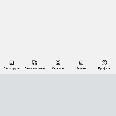
Ваши грузы
Ваши машины
Сервисы
Заказы
Профиль
АВТОМАТИЗАЦИЯ ПЕРЕВОЗОК
Площадки
Заказы
Торги
Тендеры
АТИ-Доки
GPS-мониторинг
АТИ Мессенджер
Цепочки грузов