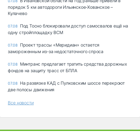
В Ивановской области на год раньше привели в
07.08
порядок 5 км автодороги Ильинское-Хованское –
Кулачево
Под Тосно блокировали доступ самосвалов ещё на
07.08
одну стройплощадку ВСМ
Проект трассы «Меридиан» остается
07.08
замороженным из-за недостаточного спроса
Минтранс предлагает тратить средства дорожных
07.08
фондов на защиту трасс от БПЛА
На развязке КАД с Пулковским шоссе перекроют
07.08
две полосы движения
Все новости