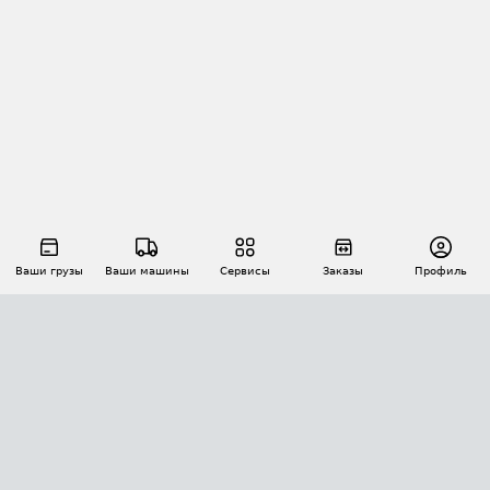
Ваши грузы
Ваши машины
Сервисы
Заказы
Профиль
АВТОМАТИЗАЦИЯ ПЕРЕВОЗОК
Площадки
Заказы
Торги
Тендеры
АТИ-Доки
GPS-мониторинг
АТИ Мессенджер
Цепочки грузов
API ATI.SU