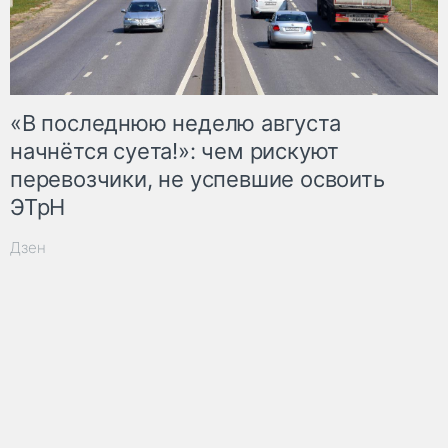
«В последнюю неделю августа
начнётся суета!»: чем рискуют
перевозчики, не успевшие освоить
ЭТрН
Дзен