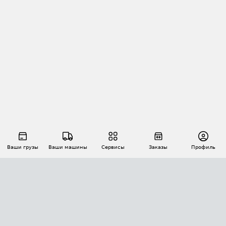
Ваши грузы
Ваши машины
Сервисы
Заказы
Профиль
АВТОМАТИЗАЦИЯ ПЕРЕВОЗОК
Площадки
Заказы
Торги
Тендеры
АТИ-Доки