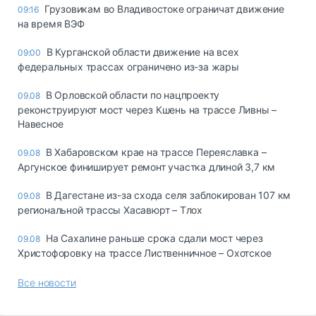
Грузовикам во Владивостоке ограничат движение
09:16
на время ВЭФ
В Курганской области движение на всех
09:00
федеральных трассах ограничено из-за жары
В Орловской области по нацпроекту
09.08
реконструируют мост через Кшень на трассе Ливны –
Навесное
В Хабаровском крае на трассе Переяславка –
09.08
Аргунское финиширует ремонт участка длиной 3,7 км
В Дагестане из-за схода селя заблокирован 107 км
09.08
региональной трассы Хасавюрт – Тлох
На Сахалине раньше срока сдали мост через
09.08
Христофоровку на трассе Лиственничное – Охотское
Все новости