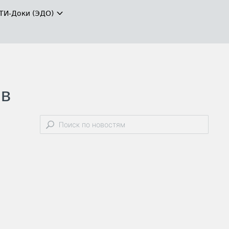
ТИ-Доки (ЭДО)
 в