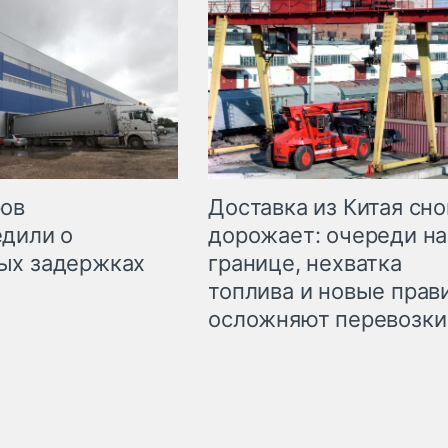
Доставка из Китая сно
ров
дорожает: очереди на
дили о
границе, нехватка
ых задержках
топлива и новые прав
осложняют перевозки