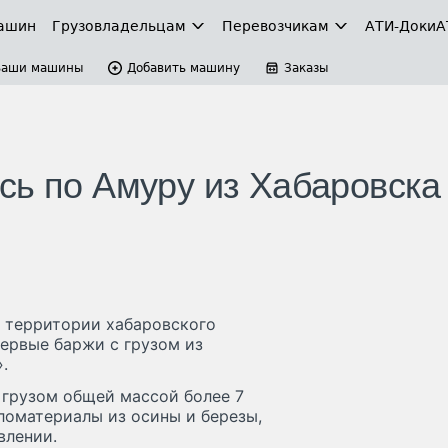
ашин
Грузовладельцам
Перевозчикам
АТИ-Доки
А
Ваши машины
Добавить машину
Заказы
сь по Амуру из Хабаровска
а территории хабаровского
первые баржи с грузом из
.
 грузом общей массой более 7
иломатериалы из осины и березы,
влении.