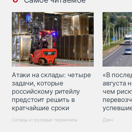
Атаки на склады: четыре
«В посл
задачи, которые
августа н
российскому ритейлу
чем рис
предстоит решить в
перевозч
кратчайшие сроки
успевшие
Склады и грузовые терминалы
Дзен