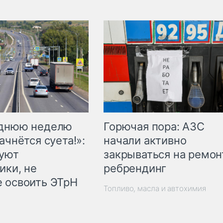
Горючая пора: АЗС
еднюю неделю
начали активно
ачнётся суета!»:
закрываться на ремон
куют
ребрендинг
ики, не
 освоить ЭТрН
Топливо, масла и автохимия