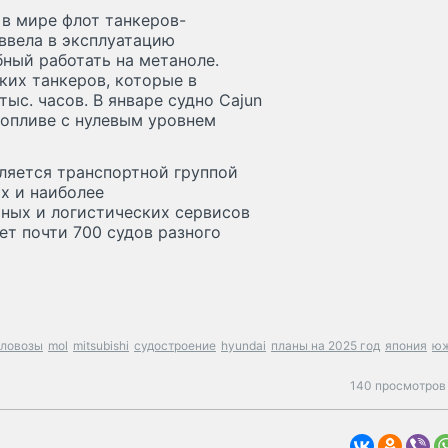
в мире флот танкеров-
 ввела в эксплуатацию
ный работать на метаноле.
ких танкеров, которые в
ыс. часов. В январе судно Cajun
опливе с нулевым уровнем
 является транспортной группой
х и наиболее
ных и логистических сервисов
т почти 700 судов разного
оловозы
mol
mitsubishi
судостроение
hyundai
планы на 2025 год
япония
ю
140 просмотров 