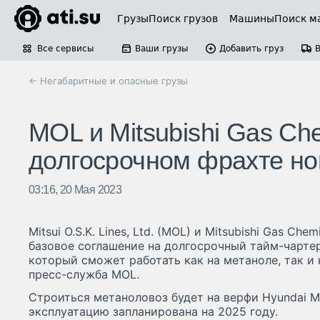
Грузы
Поиск грузов
Машины
Поиск м
Все сервисы
Ваши грузы
Добавить груз
← Негабаритные и опасные грузы
MOL и Mitsubishi Gas Ch
долгосрочном фрахте но
03:16, 20 Мая 2023
Mitsui O.S.K. Lines, Ltd. (MOL) и Mitsubishi Gas Che
базовое соглашение на долгосрочный тайм-чарте
который сможет работать как на метаноле, так и
пресс-служба MOL.
Строиться метаноловоз будет на верфи Hyundai M
эксплуатацию запланирована на 2025 году.