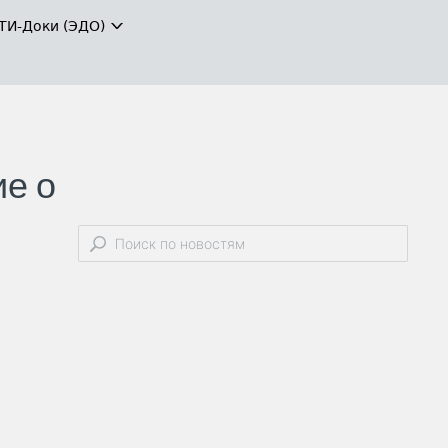
ТИ-Доки (ЭДО)
ие о