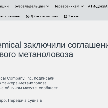
ашин
Грузовладельцам
Перевозчикам
АТИ-Доки
А
Ваши машины
Добавить машину
Заказы
emical заключили соглашен
вого метаноловоза
mical Company, Inc. подписали
р танкера-метаноловоза,
 на обычном мазуте, сообщает
ipo. Передача судна в