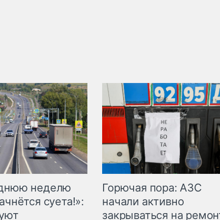
Горючая пора: АЗС
еднюю неделю
начали активно
ачнётся суета!»:
закрываться на ремон
куют