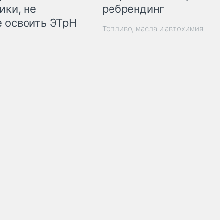
ребрендинг
ики, не
 освоить ЭТрН
Топливо, масла и автохимия