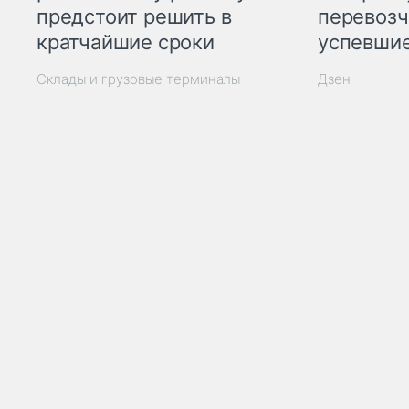
предстоит решить в
перевозч
кратчайшие сроки
успевшие
Склады и грузовые терминалы
Дзен