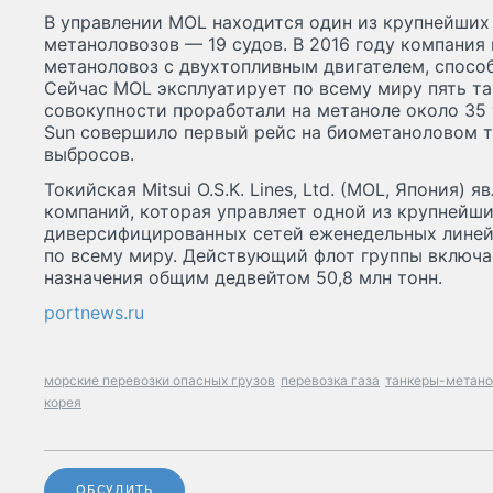
В управлении MOL находится один из крупнейших 
метаноловозов — 19 судов. В 2016 году компания
метаноловоз с двухтопливным двигателем, способ
Сейчас MOL эксплуатирует по всему миру пять та
совокупности проработали на метаноле около 35 т
Sun совершило первый рейс на биометаноловом т
выбросов.
Токийская Mitsui O.S.K. Lines, Ltd. (MOL, Япония)
компаний, которая управляет одной из крупнейши
диверсифицированных сетей еженедельных линей
по всему миру. Действующий флот группы включае
назначения общим дедвейтом 50,8 млн тонн.
portnews.ru
морские перевозки опасных грузов
перевозка газа
танкеры-метан
корея
ОБСУДИТЬ