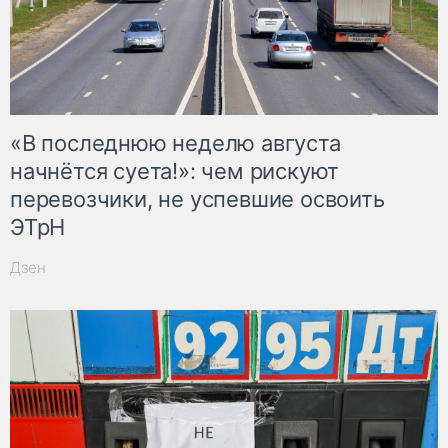
«В последнюю неделю августа
начнётся суета!»: чем рискуют
перевозчики, не успевшие освоить
ЭТрН
Дзен