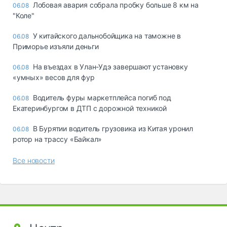
Лобовая авария собрала пробку больше 8 км на
06.08
"Коле"
У китайского дальнобойщика на таможне в
06.08
Приморье изъяли деньги
Ha въeздax в Улaн-Удэ зaвepшaют ycтaнoвкy
06.08
«yмныx» вecoв для фyp
Водитель фуры маркетплейса погиб под
06.08
Екатеринбургом в ДТП с дорожной техникой
В Бурятии водитель грузовика из Китая уронил
06.08
ротор на трассу «Байкал»
Все новости