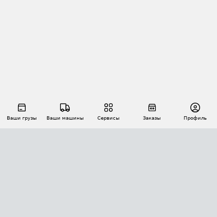
Ваши грузы
Ваши машины
Сервисы
Заказы
Профиль
АВТОМАТИЗАЦИЯ ПЕРЕВОЗОК
Площадки
Заказы
Торги
Тендеры
АТИ-Доки
GPS-мониторинг
АТИ Мессенджер
Цепочки грузов
API ATI.SU