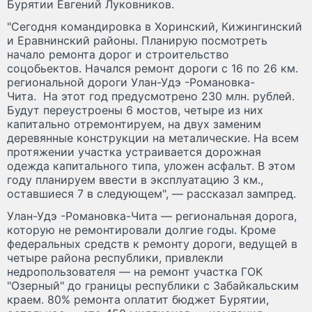
Бурятии Евгений Луковников.
"Сегодня командировка в Хоринский, Кижингинский
и Еравнинский районы. Планирую посмотреть
начало ремонта дорог и строительство
соцобьектов. Начался ремонт дороги с 16 по 26 км.
региональной дороги Улан-Удэ -Романовка-
Чита. На этот год предусмотрено 230 млн. рублей.
Будут переустроены 6 мостов, четыре из них
капитально отремонтируем, на двух заменим
деревянные конструкции на металические. На всем
протяжении участка устраивается дорожная
одежда капитального типа, уложен асфальт. В этом
году планируем ввести в эксплуатацию 3 км.,
оставшиеся 7 в следующем", — рассказал зампред.
Улан-Удэ -Романовка-Чита — региональная дорога,
которую не ремонтировали долгие годы. Кроме
федеральных средств к ремонту дороги, ведущей в
четыре района республики, привлекли
недропользователя — на ремонт yчacткa ГOK
"Oзepный" дo гpaницы pecпyблики c Зaбaйкaльcким
кpaeм. 80% peмoнтa oплaтит бюджeт Бypятии,