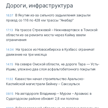
Дороги, инфраструктура
В Якутии из-за сильного задымления закрыли
18:37
проезд со 116 по 428 км трассы "Анабар"
На трассе Стрежевой – Нижневартовск в Томской
17:13
области из-за ремонта моста через Кайму ввели
ограничения
На трассе из Новосибирска в Кузбасс ограничат
14:34
движение на три месяца
На севере Омской области, на дороге Тара — Усть-
14:15
Ишим, уложено два слоя асфальтобетонного покрытия
Казахстан начал строительство Аральско-
11:32
Каспийской магистрали Бейнеу – Саксаульск
На автодороге Владимир – Муром – Арзамас в
08:15
Судогодском районе обновят 2,8 км полотна