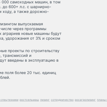
5 000 самоходных машин, в том
. до 600+ л.с. с шарнирно-
м ходу, а также дорожно-
олизингом выпускаемая
 числе через программы
их аграриев новые машины будут
жа, удорожания от 3% и сроком
ные проекты по строительству
о, трансмиссий и
удут введены в эксплуатацию в
ие поля более 20 тыс. единиц
блей.
 спецтехники
ростсельмаш
лизинг
сотрудничество
росагролизинг
планы 