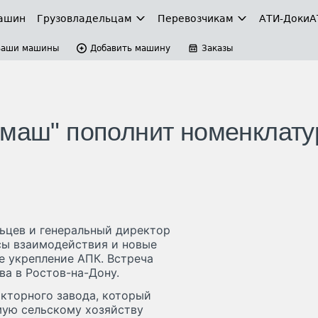
ашин
Грузовладельцам
Перевозчикам
АТИ-Доки
А
Ваши машины
Добавить машину
Заказы
ьмаш" пополнит номенклату
ьцев и генеральный директор
сы взаимодействия и новые
е укрепление АПК. Встреча
ва в Ростов-на-Дону.
кторного завода, который
мую сельскому хозяйству