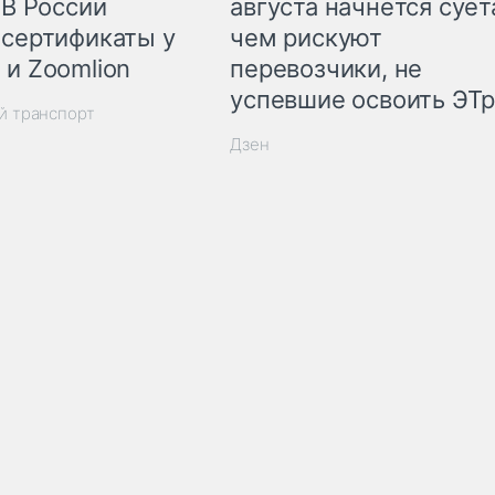
 В России
августа начнётся суета
 сертификаты у
чем рискуют
 и Zoomlion
перевозчики, не
успевшие освоить ЭТ
й транспорт
Дзен