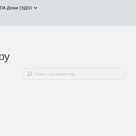
ТИ-Доки (ЭДО)
ру