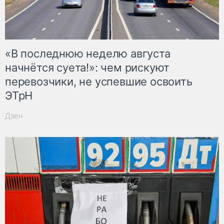
«В последнюю неделю августа
начнётся суета!»: чем рискуют
перевозчики, не успевшие освоить
ЭТрН
Дзен