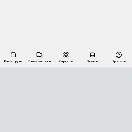
Ваши грузы
Ваши машины
Сервисы
Заказы
Профиль
АВТОМАТИЗАЦИЯ ПЕРЕВОЗОК
Площадки
Заказы
Торги
Тендеры
АТИ-Доки
GPS-мониторинг
АТИ Мессенджер
Цепочки грузов
API ATI.SU
ПОЛЕЗНОЕ