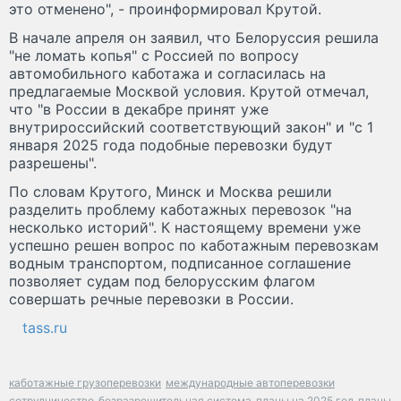
это отменено", - проинформировал Крутой.
В начале апреля он заявил, что Белоруссия решила
"не ломать копья" с Россией по вопросу
автомобильного каботажа и согласилась на
предлагаемые Москвой условия. Крутой отмечал,
что "в России в декабре принят уже
внутрироссийский соответствующий закон" и "с 1
января 2025 года подобные перевозки будут
разрешены".
По словам Крутого, Минск и Москва решили
разделить проблему каботажных перевозок "на
несколько историй". К настоящему времени уже
успешно решен вопрос по каботажным перевозкам
водным транспортом, подписанное соглашение
позволяет судам под белорусским флагом
совершать речные перевозки в России.
tass.ru
каботажные грузоперевозки
международные автоперевозки
сотрудничество
безразрешительная система
планы на 2025 год
планы