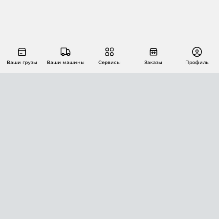
Ваши грузы
Ваши машины
Сервисы
Заказы
Профиль
АВТОМАТИЗАЦИЯ ПЕРЕВОЗОК
Площадки
Заказы
Торги
Тендеры
АТИ-Доки
GPS-мониторинг
АТИ Мессенджер
Цепочки грузов
API ATI.SU
ПОЛЕЗНОЕ
Расчет расстояний
БЕЗОПАСНОСТЬ
Академия ATI.SU
ATI.SU о безопасности