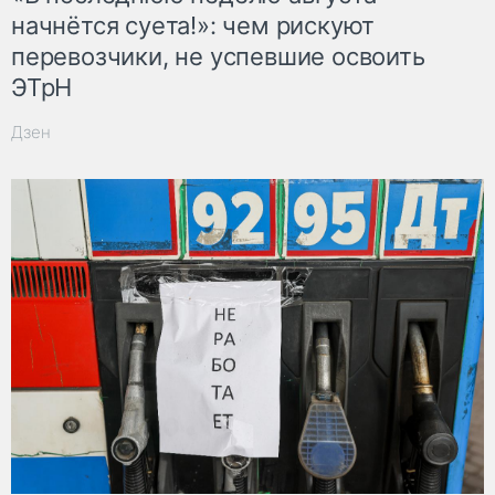
начнётся суета!»: чем рискуют
перевозчики, не успевшие освоить
ЭТрН
Дзен