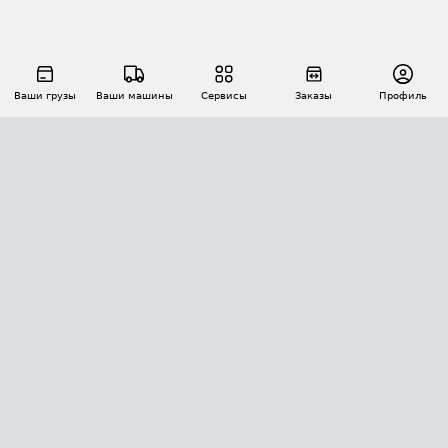
Ваши грузы
Ваши машины
Сервисы
Заказы
Профиль
АВТОМАТИЗАЦИЯ ПЕРЕВОЗОК
Площадки
Заказы
Торги
Тендеры
АТИ-Доки
GPS-мониторинг
АТИ Мессенджер
Цепочки грузов
API ATI.SU
ПОЛЕЗНОЕ
Расчет расстояний
БЕЗОПАСНОСТЬ
Академия ATI.SU
ATI.SU о безопасности
Звезды ATI.SU на вашем сайте
КОНТАКТЫ И ТАРИФЫ
Памятка по проверке контрагентов
Индекс ATI.SU FTL РФ