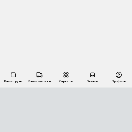
Ваши грузы
Ваши машины
Сервисы
Заказы
Профиль
АВТОМАТИЗАЦИЯ ПЕРЕВОЗОК
Площадки
Заказы
Торги
Тендеры
АТИ-Доки
GPS-мониторинг
АТИ Мессенджер
Цепочки грузов