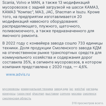
Scania, Volvo и MAN, а также 13 модификаций
мусоровозов с задней загрузкой на шасси КАМАЗ,
КАМАЗ "Компас", МАЗ, JAC, Shacman и Isuzu. Кроме
того, на предприятии изготавливается 20
модификаций навесного оборудования:
распределяющего, плужного, щеточного,
поливомоечного, а также предназначенного для
ямочного ремонта.
В 2022 году с конвейера завода сошло 733 единицы
техники. Доля продукции Смоленского завода КДМ
на отечественном рынке транспортных средств для
коммунального хозяйства и содержания дорог
составила 35%, в сегменте мусоровозов, в котором
компания представлена с 2020 года, — 4,6%.
www.advis.ru
мусоровозы
коммунальная техника
завод кдм
jac
weichai
награды
конкурсы
газон next
shacman
выставки
comvex
москва
смоленск
смоленская область
316 просмотров всего.