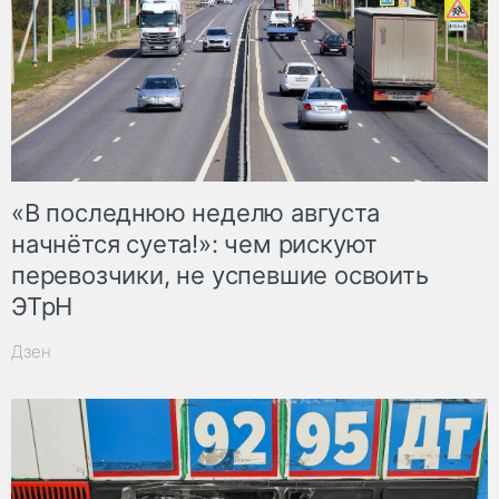
«В последнюю неделю августа
начнётся суета!»: чем рискуют
перевозчики, не успевшие освоить
ЭТрН
Дзен