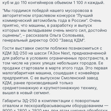
куб м до 110 контейнеров объемом 1 100 л каждый.
"Мы гордимся победой нашего мусоровоза в
авторитетном отраслевом конкурсе "Лучший
коммерческий автомобиль года в России". Очень
приятно, что машины, в разработку и выпуск
которых мы вкладываем очень много сил, достойно
оценены", – рассказала Ольга Соловьева,
генеральный директор ООО "Завод КДМ".
Гости выставки смогли поближе познакомиться с
КДМ ЭД-250 на шасси ГАЗон Next, предназначенной
для работы в условиях ограниченных пространств, в
том числе на узких улицах небольших городов. Ее
продажи стартовали в марте этого года. Это первая
малогабаритная машина, сошедшая с конвейера
предприятия. С ее выпуском Смоленский завод
КДМ, ранее производивший только
среднетоннажную и крупнотоннажную технику,
вышел в новый сегмент.
Габариты ЭД-250 в комплектации с поворотным
отвалом и пескоразбрасывающим оборудованием —
9000 х 2800 х 2920 мм, при этом ширина обработки