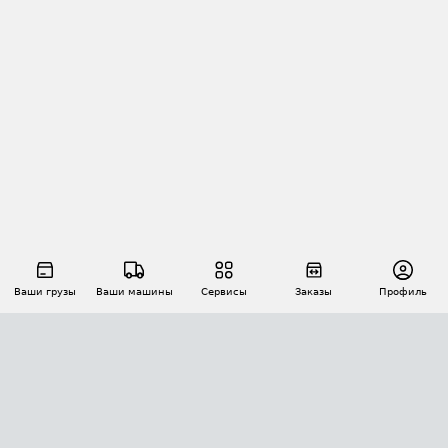
Ваши грузы
Ваши машины
Сервисы
Заказы
Профиль
АВТОМАТИЗАЦИЯ ПЕРЕВОЗОК
Площадки
Заказы
Торги
Тендеры
АТИ-Доки