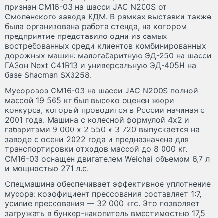
признан СМ16-03 на шасси JAC N200S от
Смоленского завода КДМ. В рамках выставки также
была организована работа стенда, на котором
предприятие представило одни из самых
востребованных среди клиентов комбинированных
дорожных машин: малогабаритную ЭД-250 на шасси
ГАЗон Next C41R13 и универсальную ЭД-405Н на
базе Shacman SX3258.
Мусоровоз СМ16-03 на шасси JAC N200S полной
массой 19 565 кг был высоко оценен жюри
конкурса, который проводится в России начиная с
2001 года. Машина с колесной формулой 4х2 и
габаритами 9 000 х 2 550 х 3 720 выпускается на
заводе с осени 2022 года и предназначена для
транспортировки отходов массой до 8 000 кг.
СМ16-03 оснащен двигателем Weichai объемом 6,7 л
и мощностью 271 л.с.
Спецмашина обеспечивает эффективное уплотнение
мусора: коэффициент прессования составляет 1:7,
усилие прессования — 32 000 кгс. Это позволяет
загружать в бункер-накопитель вместимостью 17,5