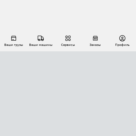
Ваши грузы
Ваши машины
Сервисы
Заказы
Профиль
АВТОМАТИЗАЦИЯ ПЕРЕВОЗОК
Площадки
Заказы
Торги
Тендеры
АТИ-Доки
GPS-мониторинг
АТИ Мессенджер
Цепочки грузов
API ATI.SU
ПОЛЕЗНОЕ
Расчет расстояний
БЕЗОПАСНОСТЬ
Академия ATI.SU