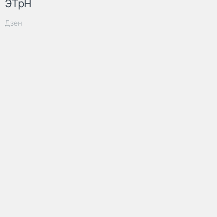
ЭТрН
Дзен