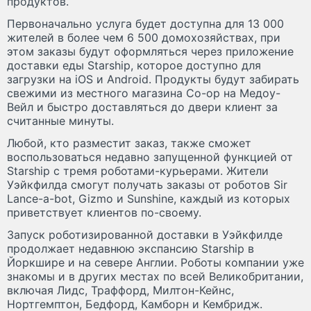
продуктов.
Первоначально услуга будет доступна для 13 000
жителей в более чем 6 500 домохозяйствах, при
этом заказы будут оформляться через приложение
доставки еды Starship, которое доступно для
загрузки на iOS и Android. Продукты будут забирать
свежими из местного магазина Co-op на Медоу-
Вейл и быстро доставляться до двери клиент за
считанные минуты.
Любой, кто разместит заказ, также сможет
воспользоваться недавно запущенной функцией от
Starship с тремя роботами-курьерами. Жители
Уэйкфилда смогут получать заказы от роботов Sir
Lance-a-bot, Gizmo и Sunshine, каждый из которых
приветствует клиентов по-своему.
Запуск роботизированной доставки в Уэйкфилде
продолжает недавнюю экспансию Starship в
Йоркшире и на севере Англии. Роботы компании уже
знакомы и в других местах по всей Великобритании,
включая Лидс, Траффорд, Милтон-Кейнс,
Нортгемптон, Бедфорд, Камборн и Кембридж.