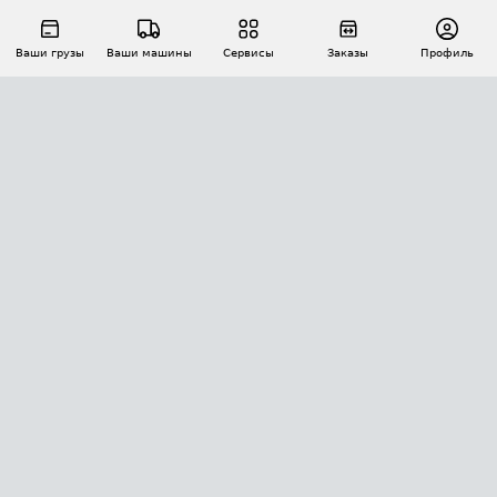
Ваши грузы
Ваши машины
Сервисы
Заказы
Профиль
АВТОМАТИЗАЦИЯ ПЕРЕВОЗОК
Площадки
Заказы
Торги
Тендеры
АТИ-Доки
GPS-мониторинг
АТИ Мессенджер
Цепочки грузов
API ATI.SU
ПОЛЕЗНОЕ
Расчет расстояний
БЕЗОПАСНОСТЬ
Академия ATI.SU
ATI.SU о безопасности
Звезды ATI.SU на вашем сайте
КОНТАКТЫ И ТАРИФЫ
Памятка по проверке контрагентов
Индекс ATI.SU FTL РФ
О системе ATI.SU
Светофор+
Средние ставки
ИНФОРМАЦИЯ
Контактная информация
Страхование