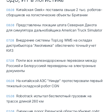
Китайская Geek+ поставила свыше 2 тыс. роботов-
08.08
сборщиков на логистические объекты Британии
Представлены локации штата Северная Дакота
08.08
для симулятора дальнобойщика American Truck Simulator
Внедрение системы TopLog WMS на складах
07.08
дистрибьютора "Амотивика" обеспечило точный учет
КИЗ
Почти все железнодорожные перевозки между
07.08
Россией и Белоруссией переведены на электронные
документы
На китайской АЭС "Нинде" протестировали первый
06.08
тяжелый складской робот CGN
Robotrack испытал беспилотный грузовик на
05.08
трассе длиной 260 км
Дирекция дорог Рязанской области обновит софт
02.08