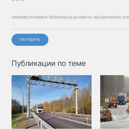
проверки грузовиков
безопасность на дорогах
ространснадзор
кур
ОБСУДИТЬ
Публикации по теме