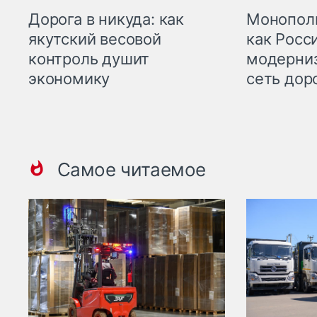
Дорога в никуда: как
Монополи
якутский весовой
как Росс
контроль душит
модерни
экономику
сеть дор
Самое читаемое