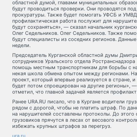
областной думой, главами муниципальных образо
будут проводиться проверки. Они проводятся по
прокуратуры. Также будет помогать УФСБ и УМВД 
профилактическая работа послужит для нарушите
будут сохраняться», — сказал начальник курганс
Олег Седельников. Олег Седельников. Также помо
будут специалисты из соседних регионов. Данные
недели.
Председатель Курганской областной думы Дмитр
сотрудников Уральского отдела Ространснадзора з
помощь местным транспортникам для борьбы с н
некая школа обмена опытом между регионами. На
проект, который впервые реализуется в стране, и
будет потом спроецирован на другие регионы», —
отметил, что главной задачей является профилак
Ранее URA.RU писало, что в Кургане водители гр
рядом с дорогой, чтобы не платить штраф. По да
на нарушителей составлены протоколы. До этого 
грузовиков прячутся в лесах от весового контрол
избежать крупных штрафов за перегруз.
ura.ru