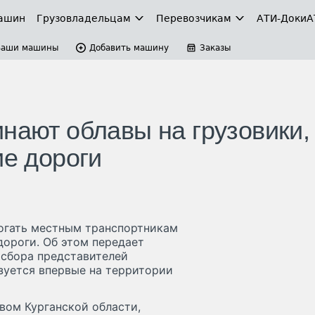
ашин
Грузовладельцам
Перевозчикам
АТИ-Доки
А
Ваши машины
Добавить машину
Заказы
нают облавы на грузовики,
ие дороги
могать местным транспортникам
дороги. Об этом передает
 сбора представителей
зуется впервые на территории
вом Курганской области,