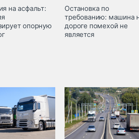
Остановка по
я на асфальт:
требованию: машина 
ия
дороге помехой не
зирует опорную
является
ог