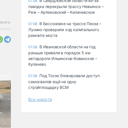
В Свердловской области из-за
07.08
паводка перекрыли трассу Невьянск –
Реж – Артемовский – Килачевское
 всего.
В Бессоновке на трассе Пенза –
07.08
Лунино проверили ход капитального
ремонта моста
В Ивановской области на год
07.08
раньше привели в порядок 5 км
автодороги Ильинское-Хованское –
Кулачево
Под Тосно блокировали доступ
07.08
самосвалов ещё на одну
стройплощадку ВСМ
Все новости