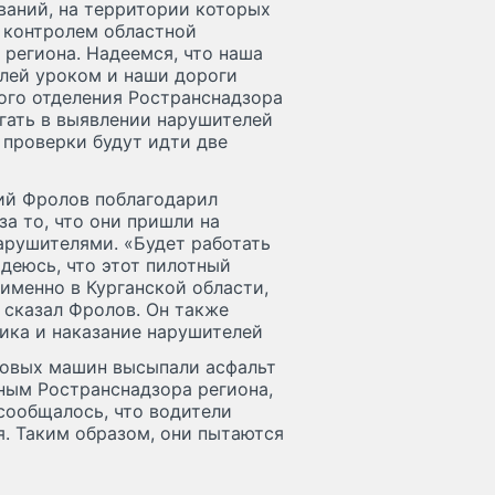
ваний, на территории которых
д контролем областной
региона. Надеемся, что наша
лей уроком и наши дороги
кого отделения Ространснадзора
гать в выявлении нарушителей
 проверки будут идти две
ий Фролов поблагодарил
а то, что они пришли на
арушителями. «Будет работать
деюсь, что этот пилотный
 именно в Курганской области,
 сказал Фролов. Он также
тика и наказание нарушителей
узовых машин высыпали асфальт
нным Ространснадзора региона,
сообщалось, что водители
я. Таким образом, они пытаются