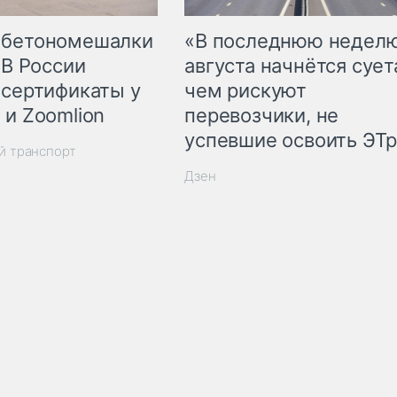
 бетономешалки
«В последнюю недел
 В России
августа начнётся суета
 сертификаты у
чем рискуют
 и Zoomlion
перевозчики, не
успевшие освоить ЭТ
й транспорт
Дзен