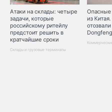
Опасные
Атаки на склады: четыре
из Китая.
задачи, которые
отозвали
российскому ритейлу
Dongfeng
предстоит решить в
кратчайшие сроки
Коммерчески
Склады и грузовые терминалы