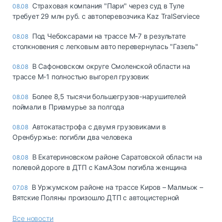
Страховая компания "Пари" через суд в Туле
08.08
требует 29 млн руб. с автоперевозчика Kaz TralServiece
Под Чебоксарами на трассе М-7 в результате
08.08
столкновения с легковым авто перевернулась "Газель"
В Сафоновском округе Смоленской области на
08.08
трассе М-1 полностью выгорел грузовик
Более 8,5 тысячи большегрузов-нарушителей
08.08
поймали в Приамурье за полгода
Автокатастрофа с двумя грузовиками в
08.08
Оренбуржье: погибли два человека
В Екатериновском районе Саратовской области на
08.08
полевой дороге в ДТП с КамАЗом погибла женщина
В Уржумском районе на трассе Киров – Малмыж –
07.08
Вятские Поляны произошло ДТП с автоцистерной
Все новости