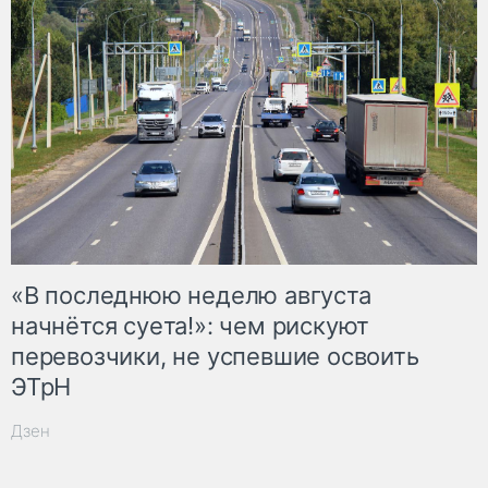
«В последнюю неделю августа
начнётся суета!»: чем рискуют
перевозчики, не успевшие освоить
ЭТрН
Дзен