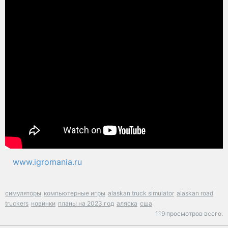
www.igromania.ru
симуляторы
компьютерные игры
alaskan truck simulator
alaskan road
truckers
новинки
планы на 2023 год
аляска
сша
119 просмотров всего.