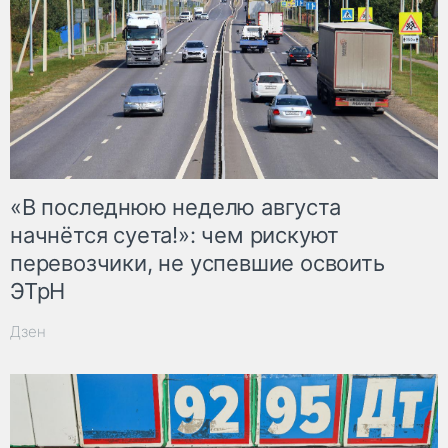
«В последнюю неделю августа
начнётся суета!»: чем рискуют
перевозчики, не успевшие освоить
ЭТрН
Дзен