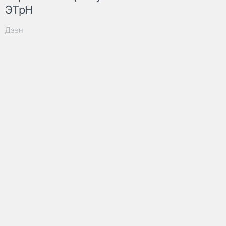
ЭТрН
Дзен