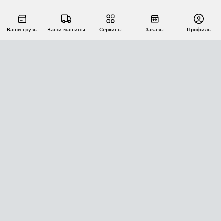
Ваши грузы
Ваши машины
Сервисы
Заказы
Профиль
АВТОМАТИЗАЦИЯ ПЕРЕВОЗОК
Площадки
Заказы
Торги
Тендеры
АТИ-Доки
GPS-мониторинг
АТИ Мессенджер
Цепочки грузов
API ATI.SU
ПОЛЕЗНОЕ
Расчет расстояний
БЕЗОПАСНОСТЬ
Академия ATI.SU
ATI.SU о безопасности
Звезды ATI.SU на вашем сайте
КОНТАКТЫ И ТАРИФЫ
Памятка по проверке контрагентов
Индекс ATI.SU FTL РФ
О системе ATI.SU
Светофор+
Средние ставки
ИНФОРМАЦИЯ