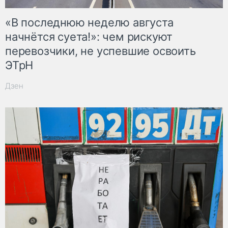
«В последнюю неделю августа
начнётся суета!»: чем рискуют
перевозчики, не успевшие освоить
ЭТрН
Дзен