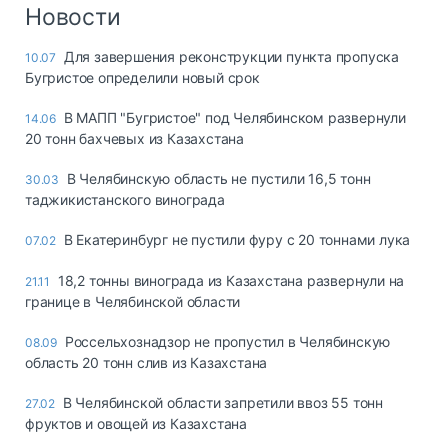
Логистика, грузы
Новости
Негабаритные и
Для завершения реконструкции пункта пропуска
10.07
опасные грузы
Бугристое определили новый срок
Безопасность и
страхование
В МАПП "Бугристое" под Челябинском развернули
14.06
20 тонн бахчевых из Казахстана
Таможня и ВЭД
В Челябинскую область не пустили 16,5 тонн
30.03
Склады и
таджикистанского винограда
грузовые
терминалы
В Екатеринбург не пустили фуру с 20 тоннами лука
07.02
Коммерческий
транспорт
18,2 тонны винограда из Казахстана развернули на
21.11
границе в Челябинской области
Спецтехника
Россельхознадзор не пропустил в Челябинскую
08.09
Автосервис,
область 20 тонн слив из Казахстана
запчасти, шины
Топливо, масла и
В Челябинской области запретили ввоз 55 тонн
27.02
Дзен
автохимия
фруктов и овощей из Казахстана