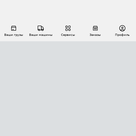
Ваши грузы
Ваши машины
Сервисы
Заказы
Профиль
АВТОМАТИЗАЦИЯ ПЕРЕВОЗОК
Площадки
Заказы
Торги
Тендеры
АТИ-Доки
GPS-мониторинг
АТИ Мессенджер
Цепочки грузов
API ATI.SU
ПОЛЕЗНОЕ
Расчет расстояний
БЕЗОПАСНОСТЬ
Академия ATI.SU
ATI.SU о безопасности
Звезды ATI.SU на вашем сайте
КОНТАКТЫ И ТАРИФЫ