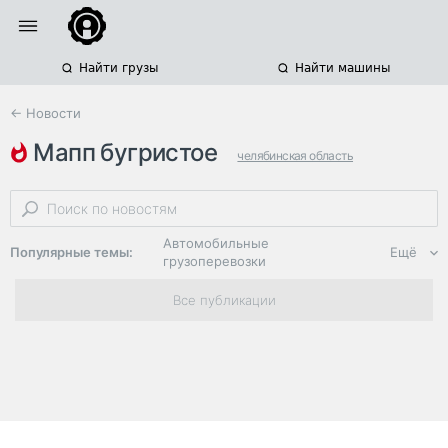
Найти грузы
Найти машины
← Новости
мапп бугристое
челябинская область
россельхознадзор
фитосанитарный контроль
Автомобильные
Популярные темы:
Ещё
грузоперевозки
Региональная
Все публикации
логистика
ЭДО, ИТ в
логистике
Дороги,
инфраструктура