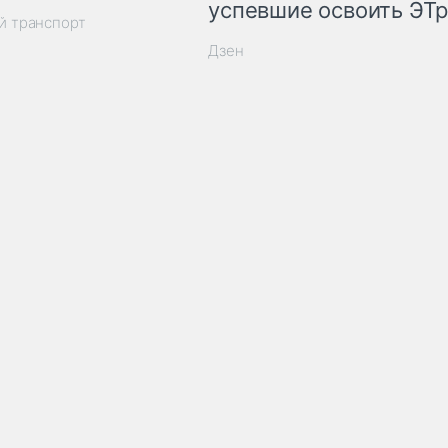
успевшие освоить ЭТ
й транспорт
Дзен