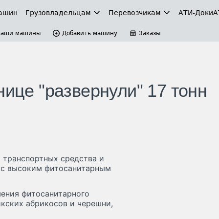
ашин
Грузовладельцам
Перевозчикам
АТИ-Доки
А
Ваши машины
Добавить машину
Заказы
нице "развернули" 17 тонн
 транспортных средства и
и с высоким фитосанитарным
шения фитосанитарного
икских абрикосов и черешни,