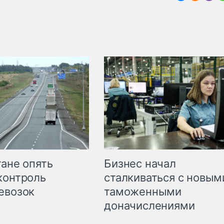
Бизнес начал
тане опять
сталкиваться с новым
контроль
таможенными
евозок
доначислениями