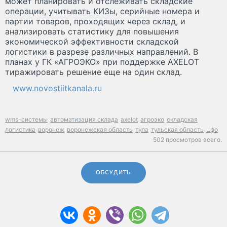
может планировать и отслеживать складские
операции, учитывать КИЗы, серийные номера и
партии товаров, проходящих через склад, и
анализировать статистику для повышения
экономической эффективности складской
логистики в разрезе различных направлений. В
планах у ГК «АГРОЭКО» при поддержке AXELOT
тиражировать решение еще на один склад.
www.novostiitkanala.ru
wms-системы
автоматизация склада
axelot
агроэко
складская
логистика
воронеж
воронежская область
тула
тульская область
цфо
502 просмотров всего.
ОБСУДИТЬ