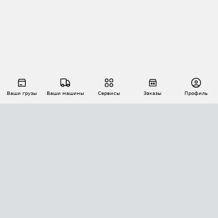
Ваши грузы
Ваши машины
Сервисы
Заказы
Профиль
АВТОМАТИЗАЦИЯ ПЕРЕВОЗОК
Площадки
Заказы
Торги
Тендеры
АТИ-Доки
GPS-мониторинг
АТИ Мессенджер
Цепочки грузов
API ATI.SU
ПОЛЕЗНОЕ