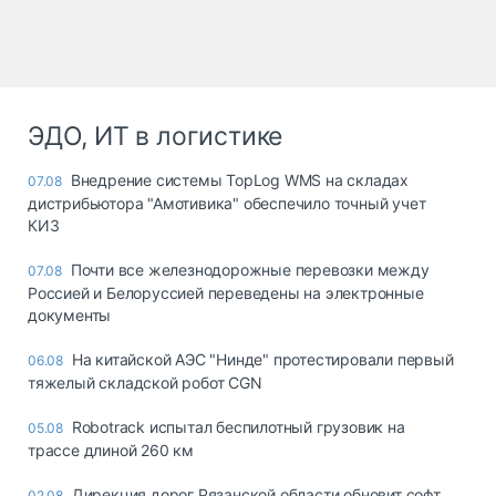
ЭДО, ИТ в логистике
Внедрение системы TopLog WMS на складах
07.08
дистрибьютора "Амотивика" обеспечило точный учет
КИЗ
Почти все железнодорожные перевозки между
07.08
Россией и Белоруссией переведены на электронные
документы
На китайской АЭС "Нинде" протестировали первый
06.08
тяжелый складской робот CGN
Robotrack испытал беспилотный грузовик на
05.08
трассе длиной 260 км
Дирекция дорог Рязанской области обновит софт
02.08